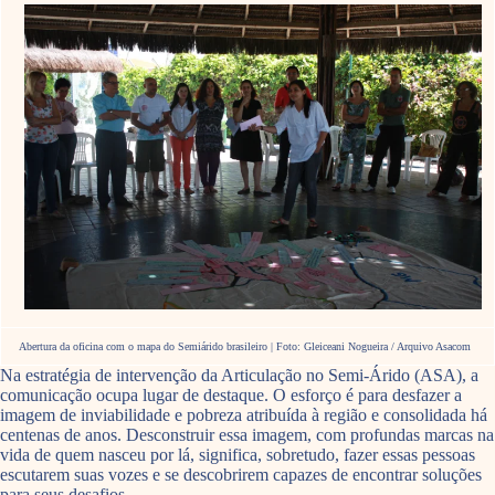
Abertura da oficina com o mapa do Semiárido brasileiro | Foto: Gleiceani Nogueira / Arquivo Asacom
Na estratégia de intervenção da Articulação no Semi-Árido (ASA), a
comunicação ocupa lugar de destaque. O esforço é para desfazer a
imagem de inviabilidade e pobreza atribuída à região e consolidada há
centenas de anos. Desconstruir essa imagem, com profundas marcas na
vida de quem nasceu por lá, significa, sobretudo, fazer essas pessoas
escutarem suas vozes e se descobrirem capazes de encontrar soluções
para seus desafios.