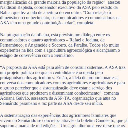
marginalização da grande maioria da população da região”, atestou
Naidison Baptista, coordenador executivo da ASA pelo estado da
Bahia, que fez a fala de abertura do encontro. “Com relação à
dimensão do conhecimento, os comunicadores e comunicadoras da
ASA têm uma grande contribuição a dar”, completa.
Na programação da oficina, está previsto um diálogo entre os
comunicadores e quatro agricultores – Rafael e Joelma, de
Pernambuco, e Angeneide e Socorro, da Paraíba. Todos são muito
experientes na lida com a agricultura agroecológica e alcançaram o
estágio de convivência com o Semiárido.
“A proposta da ASA está para além de construir cisternas. A ASA traz
um projeto político no qual a centralidade é ocupada pelo
protagonismo dos agricultores. Então, a ideia de proporcionar esta
conversa dos comunicadores com os agricultores e agricultoras é para
o grupo perceber que a sistematização deve estar a serviço dos
agricultores que produzem e disseminam conhecimento”, comenta
Adriana Galvão, assessora da ASP-TA, organização que atua no
Semiárido paraibano e faz parte da ASA desde seu início.
A sistematização das experiências dos agricultores familiares que
vivem no Semiárido se concretiza através do boletim Candeeiro, que já
superou a marca de mil edições. “Um agricultor uma vez disse que os