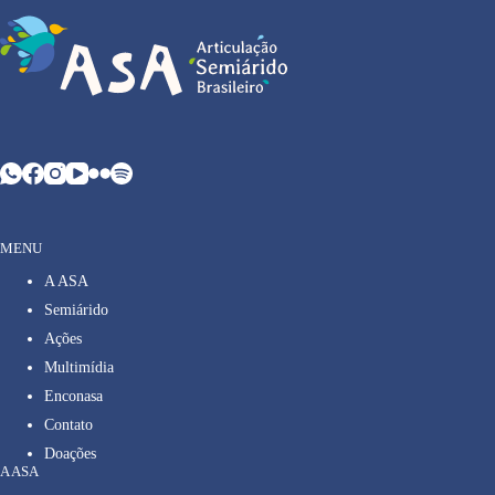
MENU
A ASA
Semiárido
Ações
Multimídia
Enconasa
Contato
Doações
A ASA