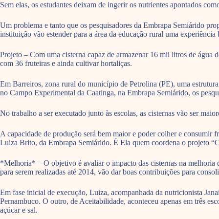
Sem elas, os estudantes deixam de ingerir os nutrientes apontados c
Um problema e tanto que os pesquisadores da Embrapa Semiárido propõem
instituição vão estender para a área da educação rural uma experiênci
Projeto – Com uma cisterna capaz de armazenar 16 mil litros de água de
com 36 fruteiras e ainda cultivar hortaliças.
Em Barreiros, zona rural do município de Petrolina (PE), uma estrutura
no Campo Experimental da Caatinga, na Embrapa Semiárido, os pesquisa
No trabalho a ser executado junto às escolas, as cisternas vão ser maior
A capacidade de produção será bem maior e poder colher e consumir fru
Luiza Brito, da Embrapa Semiárido. É Ela quem coordena o projeto “Con
*Melhoria* – O objetivo é avaliar o impacto das cisternas na melhoria
para serem realizadas até 2014, vão dar boas contribuições para cons
Em fase inicial de execução, Luiza, acompanhada da nutricionista Janai
Pernambuco. O outro, de Aceitabilidade, aconteceu apenas em três esco
açúcar e sal.