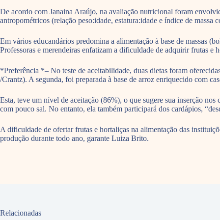
De acordo com Janaina Araújo, na avaliação nutricional foram envolvid
antropométricos (relação peso:idade, estatura:idade e índice de massa c
Em vários educandários predomina a alimentação à base de massas (bolac
Professoras e merendeiras enfatizam a dificuldade de adquirir frutas e 
*Preferência *– No teste de aceitabilidade, duas dietas foram ofereci
/Crantz). A segunda, foi preparada à base de arroz enriquecido com casc
Esta, teve um nível de aceitação (86%), o que sugere sua inserção nos 
com pouco sal. No entanto, ela também participará dos cardápios, “des
A dificuldade de ofertar frutas e hortaliças na alimentação das institu
produção durante todo ano, garante Luiza Brito.
Relacionadas