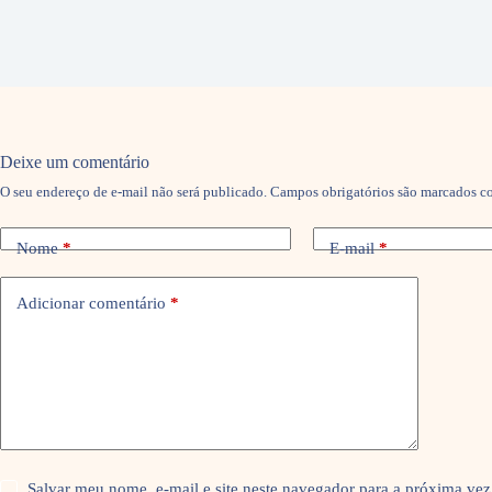
Deixe um comentário
O seu endereço de e-mail não será publicado.
Campos obrigatórios são marcados 
Nome
*
E-mail
*
Adicionar comentário
*
Salvar meu nome, e-mail e site neste navegador para a próxima vez