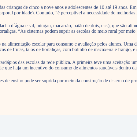
as crianças de cinco a nove anos e adolescentes de 10 até 19 anos. Em 
orporal por idade). Contudo, “é perceptível a necessidade de melhorias 
ha d´água e sal, mingau, macarrão, baião de dois, etc.), que são alime
hortaliças. “As cisternas podem suprir as escolas do meio rural por meio
das na alimentação escolar para consumo e avaliação pelos alunos. Uma 
as de frutas, talos de hortaliças, com bolinho de macaxeira e frango, e 
cardápios das escolas da rede pública. A primeira teve uma aceitação u
de que haja um incentivo do consumo de alimentos saudáveis dentro da 
ições de ensino pode ser suprida por meio da construção de cisterna de p