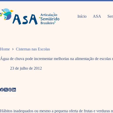
Pular
para
o
conteúdo
Início
ASA
Sem
Home
Cisternas nas Escolas
Água de chuva pode incrementar melhorias na alimentação de escolas r
23 de julho de 2012
Hábitos inadequados ou mesmo a pequena oferta de frutas e verduras no