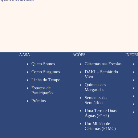
A ASA
AÇÕES
INFO
Quem Somos
Cisternas nas Escolas
Como Surgimos
DAKI – Semiárido
Vivo
Linha do Tempo
Quintais das
Espaços de
Margaridas
Participação
Sementes do
Prêmios
Semiárido
Uma Terra e Duas
Águas (P1+2)
Um Milhão de
Cisternas (P1MC)