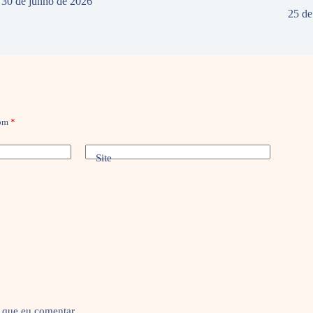
30 de junho de 2026
25 de
com
*
Site
 que eu comentar.