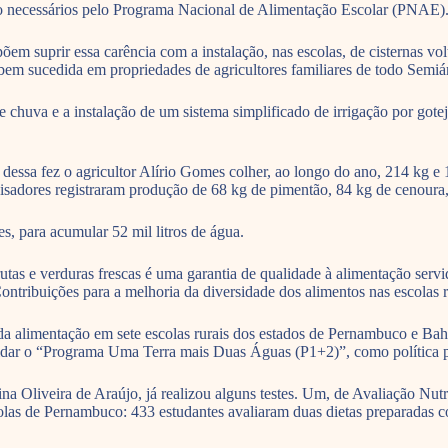
omo necessários pelo Programa Nacional de Alimentação Escolar (PNAE)
 suprir essa carência com a instalação, nas escolas, de cisternas vol
a bem sucedida em propriedades de agricultores familiares de todo Semi
 chuva e a instalação de um sistema simplificado de irrigação por gote
 dessa fez o agricultor Alírio Gomes colher, ao longo do ano, 214 kg e
dores registraram produção de 68 kg de pimentão, 84 kg de cenoura, 3
es, para acumular 52 mil litros de água.
tas e verduras frescas é uma garantia de qualidade à alimentação serv
tribuições para a melhoria da diversidade dos alimentos nas escolas r
 da alimentação em sete escolas rurais dos estados de Pernambuco e Bah
olidar o “Programa Uma Terra mais Duas Águas (P1+2)”, como política p
na Oliveira de Araújo, já realizou alguns testes. Um, de Avaliação Nutr
las de Pernambuco: 433 estudantes avaliaram duas dietas preparadas com