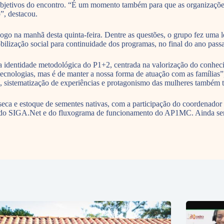
 objetivos do encontro. “É um momento também para que as organizaçõ
o”, destacou.
ogo na manhã desta quinta-feira. Dentre as questões, o grupo fez uma l
ização social para continuidade dos programas, no final do ano passado
er a identidade metodológica do P1+2, centrada na valorização do conh
tecnologias, mas é de manter a nossa forma de atuação com as famílias”
o, sistematização de experiências e protagonismo das mulheres também 
seca e estoque de sementes nativas, com a participação do coordenador 
ro, do SIGA.Net e do fluxograma de funcionamento do AP1MC. Ainda s