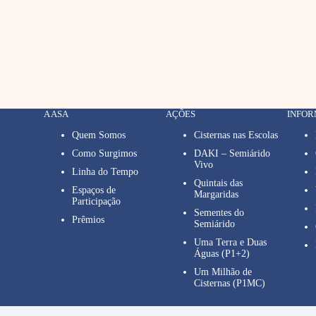
A ASA
AÇÕES
INFO
Quem Somos
Cisternas nas Escolas
Como Surgimos
DAKI – Semiárido
Vivo
Linha do Tempo
Quintais das
Espaços de
Margaridas
Participação
Sementes do
Prêmios
Semiárido
Uma Terra e Duas
Águas (P1+2)
Um Milhão de
Cisternas (P1MC)