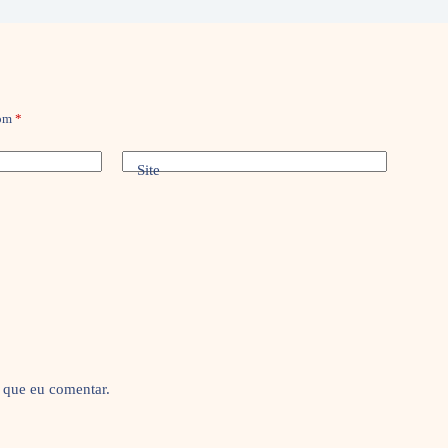
com
*
Site
 que eu comentar.