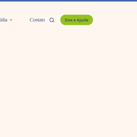
ídia
Contato
Doe e Ajude