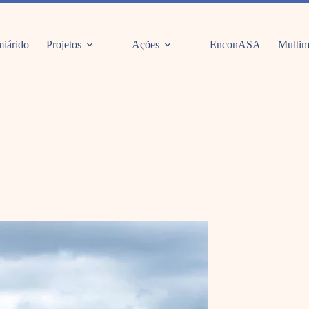
iárido
Projetos
Ações
EnconASA
Multim