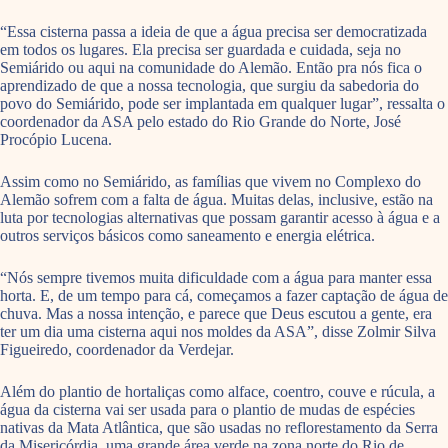
“Essa cisterna passa a ideia de que a água precisa ser democratizada
em todos os lugares. Ela precisa ser guardada e cuidada, seja no
Semiárido ou aqui na comunidade do Alemão. Então pra nós fica o
aprendizado de que a nossa tecnologia, que surgiu da sabedoria do
povo do Semiárido, pode ser implantada em qualquer lugar”, ressalta o
coordenador da ASA pelo estado do Rio Grande do Norte, José
Procópio Lucena.
Assim como no Semiárido, as famílias que vivem no Complexo do
Alemão sofrem com a falta de água. Muitas delas, inclusive, estão na
luta por tecnologias alternativas que possam garantir acesso à água e a
outros serviços básicos como saneamento e energia elétrica.
“Nós sempre tivemos muita dificuldade com a água para manter essa
horta. E, de um tempo para cá, começamos a fazer captação de água de
chuva. Mas a nossa intenção, e parece que Deus escutou a gente, era
ter um dia uma cisterna aqui nos moldes da ASA”, disse Zolmir Silva
Figueiredo, coordenador da Verdejar.
Além do plantio de hortaliças como alface, coentro, couve e rúcula, a
água da cisterna vai ser usada para o plantio de mudas de espécies
nativas da Mata Atlântica, que são usadas no reflorestamento da Serra
da Misericórdia, uma grande área verde na zona norte do Rio de