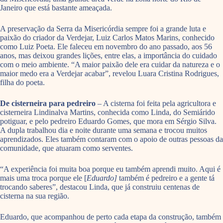
Janeiro que está bastante ameaçada.
A preservação da Serra da Misericórdia sempre foi a grande luta e
paixão do criador da Verdejar, Luiz Carlos Matos Marins, conhecido
como Luiz Poeta. Ele faleceu em novembro do ano passado, aos 56
anos, mas deixou grandes lições, entre elas, a importância do cuidado
com o meio ambiente. “A maior paixão dele era cuidar da natureza e o
maior medo era a Verdejar acabar”, revelou Luara Cristina Rodrigues,
filha do poeta.
De cisterneira para pedreiro
– A cisterna foi feita pela agricultora e
cisterneira Lindinalva Martins, conhecida como Linda, do Semiárido
potiguar, e pelo pedreiro Eduardo Gomes, que mora em Sérgio Silva.
A dupla trabalhou dia e noite durante uma semana e trocou muitos
aprendizados. Eles também contaram com o apoio de outras pessoas da
comunidade, que atuaram como serventes.
“A experiência foi muita boa porque eu também aprendi muito. Aqui é
mais uma troca porque ele [
Eduardo]
também é pedreiro e a gente tá
trocando saberes”, destacou Linda, que já construiu centenas de
cisterna na sua região.
Eduardo, que acompanhou de perto cada etapa da construção, também