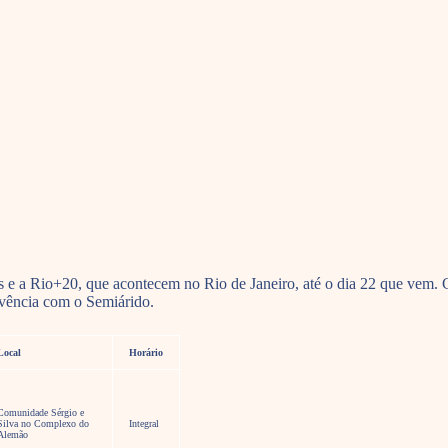
 e a Rio+20, que acontecem no Rio de Janeiro, até o dia 22 que vem. 
ivência com o Semiárido.
Local
Horário
Comunidade Sérgio e
Silva no Complexo do
Integral
Alemão