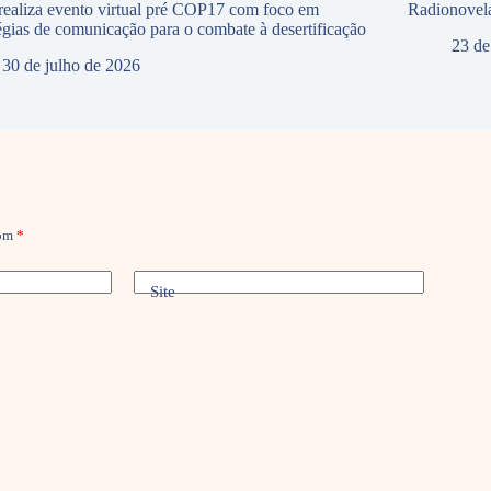
ealiza evento virtual pré COP17 com foco em
Radionovela
tégias de comunicação para o combate à desertificação
23 de
30 de julho de 2026
com
*
Site