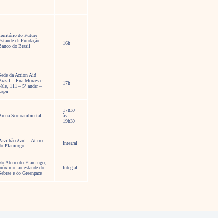
Território do Futuro –
Estande da Fundação
16h
Banco do Brasil
Sede da Action Aid
Brasil – Rua Moraes e
17h
Vale, 111 – 5º andar –
Lapa
17h30
Arena Socioambiental
às
19h30
Pavilhão Azul – Aterro
Integral
do Flamengo
No Aterro do Flamengo,
próximo ao estande do
Integral
Sebrae e do Greenpace