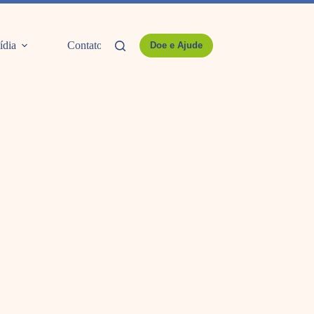
ídia
Contato
Doe e Ajude