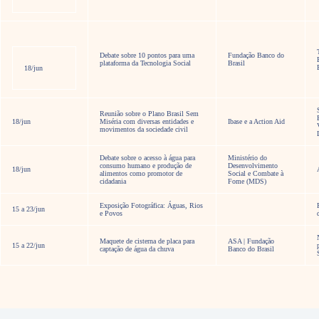
Debate sobre 10 pontos para uma
Fundação Banco do
plataforma da Tecnologia Social
Brasil
18/jun
Reunião sobre o Plano Brasil Sem
18/jun
Miséria com diversas entidades e
Ibase e a Action Aid
movimentos da sociedade civil
Debate sobre o acesso à água para
Ministério do
consumo humano e produção de
Desenvolvimento
18/jun
alimentos como promotor de
Social e Combate à
cidadania
Fome (MDS)
Exposição Fotográfica: Águas, Rios
15 a 23/jun
e Povos
Maquete de cisterna de placa para
ASA | Fundação
15 a 22/jun
captação de água da chuva
Banco do Brasil