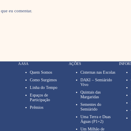
 que eu comentar.
A ASA
AÇÕES
INFO
Quem Somos
Cisternas nas Escolas
Como Surgimos
DAKI – Semiárido
Vivo
Linha do Tempo
Quintais das
Espaços de
Margaridas
Participação
Sementes do
Prêmios
Semiárido
Uma Terra e Duas
Águas (P1+2)
Um Milhão de