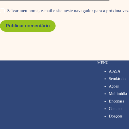
Salvar meu nome, e-mail e site neste navegador para a próxima vez
Publicar comentário
MENU
A ASA
Semiárido
Ações
Multimídia
Enconasa
Contato
Doações