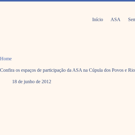
Pular
para
o
conteúdo
Início
ASA
Sem
Home
Confira os espaços de participação da ASA na Cúpula dos Povos e Ri
18 de junho de 2012