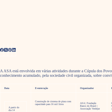
A ASA está envolvida em várias atividades durante a Cúpula dos Povos
conhecimento acumulado, pela sociedade civil organizada, sobre conv
Data
Evento/ação
Organizador
Construção de cisterna de placa com
ASA | Fundação
capacidade para 16 mil litros
Banco do Brasil |
A partir do
Associação Verdejar
dia 14