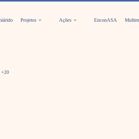
iárido
Projetos
Ações
EnconASA
Multim
o +20