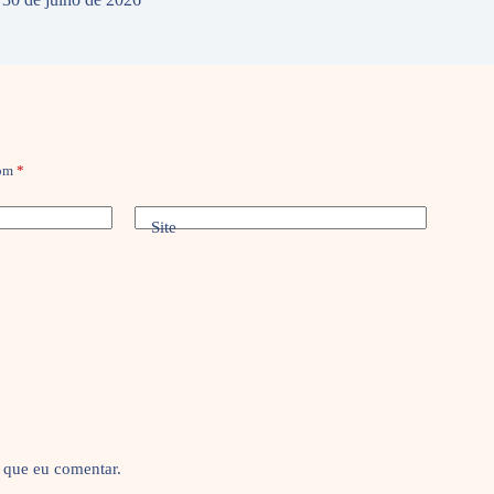
com
*
Site
 que eu comentar.