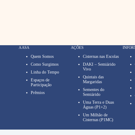
A ASA
AÇÕES
INFO
Quem Somos
Cisternas nas Escolas
Como Surgimos
DAKI – Semiárido
Vivo
Linha do Tempo
Quintais das
Espaços de
Margaridas
Participação
Sementes do
Prêmios
Semiárido
Uma Terra e Duas
Águas (P1+2)
Um Milhão de
Cisternas (P1MC)