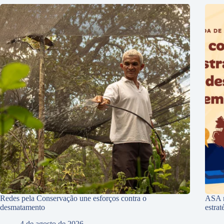
Redes pela Conservação une esforços contra o
ASA r
desmatamento
estra
4 de agosto de 2026