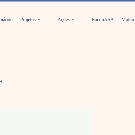
iárido
Projetos
Ações
EnconASA
Multim
el