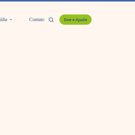
ídia
Contato
Doe e Ajude