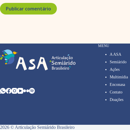
Publicar comentário
MENU
A ASA
Semiárido
Ações
Multimídia
Enconasa
Contato
Doações
2026 © Articulação Semiárido Brasileiro