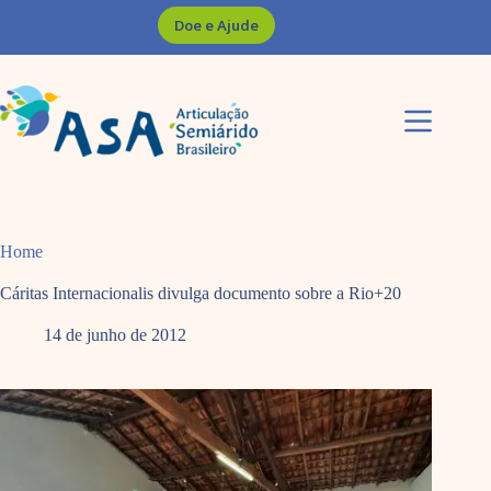
Pular
Doe e Ajude
para
o
conteúdo
Home
Cáritas Internacionalis divulga documento sobre a Rio+20
14 de junho de 2012