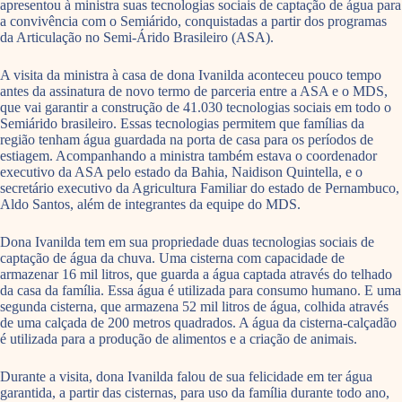
apresentou à ministra suas tecnologias sociais de captação de água para
a convivência com o Semiárido, conquistadas a partir dos programas
da Articulação no Semi-Árido Brasileiro (ASA).
A visita da ministra à casa de dona Ivanilda aconteceu pouco tempo
antes da assinatura de novo termo de parceria entre a ASA e o MDS,
que vai garantir a construção de 41.030 tecnologias sociais em todo o
Semiárido brasileiro. Essas tecnologias permitem que famílias da
região tenham água guardada na porta de casa para os períodos de
estiagem. Acompanhando a ministra também estava o coordenador
executivo da ASA pelo estado da Bahia, Naidison Quintella, e o
secretário executivo da Agricultura Familiar do estado de Pernambuco,
Aldo Santos, além de integrantes da equipe do MDS.
Dona Ivanilda tem em sua propriedade duas tecnologias sociais de
captação de água da chuva. Uma cisterna com capacidade de
armazenar 16 mil litros, que guarda a água captada através do telhado
da casa da família. Essa água é utilizada para consumo humano. E uma
segunda cisterna, que armazena 52 mil litros de água, colhida através
de uma calçada de 200 metros quadrados. A água da cisterna-calçadão
é utilizada para a produção de alimentos e a criação de animais.
Durante a visita, dona Ivanilda falou de sua felicidade em ter água
garantida, a partir das cisternas, para uso da família durante todo ano,