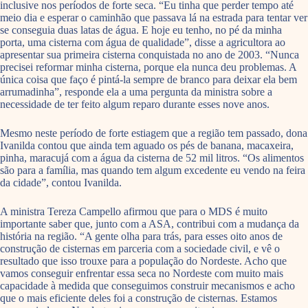
inclusive nos períodos de forte seca. “Eu tinha que perder tempo até
meio dia e esperar o caminhão que passava lá na estrada para tentar ver
se conseguia duas latas de água. E hoje eu tenho, no pé da minha
porta, uma cisterna com água de qualidade”, disse a agricultora ao
apresentar sua primeira cisterna conquistada no ano de 2003. “Nunca
precisei reformar minha cisterna, porque ela nunca deu problemas. A
única coisa que faço é pintá-la sempre de branco para deixar ela bem
arrumadinha”, responde ela a uma pergunta da ministra sobre a
necessidade de ter feito algum reparo durante esses nove anos.
Mesmo neste período de forte estiagem que a região tem passado, dona
Ivanilda contou que ainda tem aguado os pés de banana, macaxeira,
pinha, maracujá com a água da cisterna de 52 mil litros. “Os alimentos
são para a família, mas quando tem algum excedente eu vendo na feira
da cidade”, contou Ivanilda.
A ministra Tereza Campello afirmou que para o MDS é muito
importante saber que, junto com a ASA, contribui com a mudança da
história na região. “A gente olha para trás, para esses oito anos de
construção de cisternas em parceria com a sociedade civil, e vê o
resultado que isso trouxe para a população do Nordeste. Acho que
vamos conseguir enfrentar essa seca no Nordeste com muito mais
capacidade à medida que conseguimos construir mecanismos e acho
que o mais eficiente deles foi a construção de cisternas. Estamos