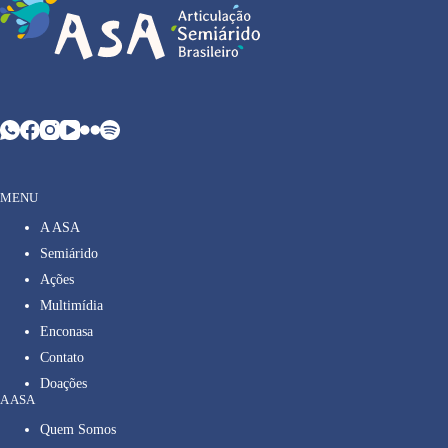
MENU
A ASA
Semiárido
Ações
Multimídia
Enconasa
Contato
Doações
A ASA
Quem Somos