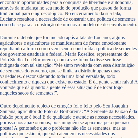
encontram oportunidades para a conquista de liberdade e autonomia,
através da mudança no seu modo de produção que passou da forma
tradicional para o agroecológico. No encerramento da sua fala,
Luciano ressaltou a necessidade de construir uma política de sementes
como base para a construção de um novo modelo de desenvolvimento.
Durante o debate que foi iniciado após a fala de Luciano, alguns
agricultores e agricultoras se manifestaram de forma emocionante
repudiando a forma como vem sendo construída a política de sementes
dos governos estaduais e federal. Maria Roselice, representante do
Polo Sindical da Borborema, com a voz trêmula disse sentir-se
indignada com tal situação: “Me sinto revoltada com essa distribuição
de sementes do governo, que se limita a distribuir apenas duas
variedades, desconsiderando toda uma biodiversidade, todo
conhecimento e riqueza que existe no estado. É da gente sentir raiva! A
vontade que dá quando a gente vê essa situação é de tocar fogo
naqueles sacos de sementes!”.
Outro depoimento repleto de emoção foi o feito pelo Seu Joaquim
Santana, agricultor do Polo da Borborema: “A Semente da Paixão é da
Paixão porque é boa! É de qualidade e atende as nossas necessidades,
por isso nos apaixonamos, pois ninguém se apaixona pelo que não
presta! A gente sabe que o problema não são as sementes, mas as
políticas que estão aí, que não atendem as necessidades dos