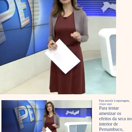
Para assistir à reportagem,
clique aqui
Para tentar
amenizar os
efeitos da seca no
interior de
Pernambuco,