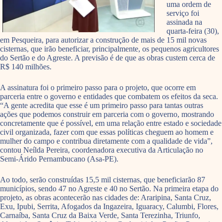
uma ordem de
serviço foi
assinada na
quarta-feira (30),
em Pesqueira, para autorizar a construção de mais de 15 mil novas
cisternas, que irão beneficiar, principalmente, os pequenos agricultores
do Sertão e do Agreste. A previsão é de que as obras custem cerca de
R$ 140 milhões.
A assinatura foi o primeiro passo para o projeto, que ocorre em
parceria entre o governo e entidades que combatem os efeitos da seca.
“A gente acredita que esse é um primeiro passo para tantas outras
ações que podemos construir em parceria com o governo, mostrando
concretamente que é possível, em uma relação entre estado e sociedade
civil organizada, fazer com que essas políticas cheguem ao homem e
mulher do campo e contribua diretamente com a qualidade de vida”,
contou Neílda Pereira, coordenadora executiva da Articulação no
Semi-Árido Pernambucano (Asa-PE).
Ao todo, serão construídas 15,5 mil cisternas, que beneficiarão 87
municípios, sendo 47 no Agreste e 40 no Sertão. Na primeira etapa do
projeto, as obras acontecerão nas cidades de: Araripina, Santa Cruz,
Exu, Ipubi, Serrita, Afogados da Ingazeira, Iguaracy, Calumbi, Flores,
Carnaíba, Santa Cruz da Baixa Verde, Santa Terezinha, Triunfo,