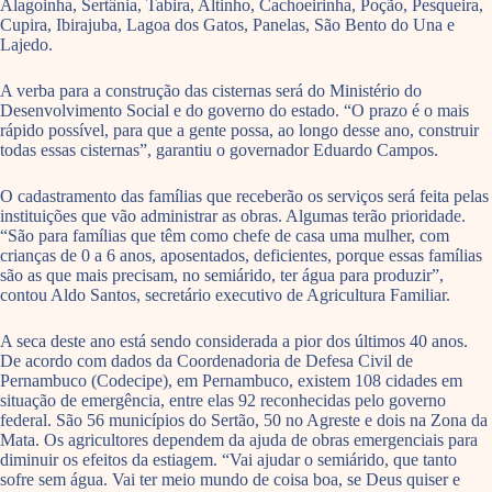
Alagoinha, Sertânia, Tabira, Altinho, Cachoeirinha, Poção, Pesqueira,
Cupira, Ibirajuba, Lagoa dos Gatos, Panelas, São Bento do Una e
Lajedo.
A verba para a construção das cisternas será do Ministério do
Desenvolvimento Social e do governo do estado. “O prazo é o mais
rápido possível, para que a gente possa, ao longo desse ano, construir
todas essas cisternas”, garantiu o governador Eduardo Campos.
O cadastramento das famílias que receberão os serviços será feita pelas
instituições que vão administrar as obras. Algumas terão prioridade.
“São para famílias que têm como chefe de casa uma mulher, com
crianças de 0 a 6 anos, aposentados, deficientes, porque essas famílias
são as que mais precisam, no semiárido, ter água para produzir”,
contou Aldo Santos, secretário executivo de Agricultura Familiar.
A seca deste ano está sendo considerada a pior dos últimos 40 anos.
De acordo com dados da Coordenadoria de Defesa Civil de
Pernambuco (Codecipe), em Pernambuco, existem 108 cidades em
situação de emergência, entre elas 92 reconhecidas pelo governo
federal. São 56 municípios do Sertão, 50 no Agreste e dois na Zona da
Mata. Os agricultores dependem da ajuda de obras emergenciais para
diminuir os efeitos da estiagem. “Vai ajudar o semiárido, que tanto
sofre sem água. Vai ter meio mundo de coisa boa, se Deus quiser e