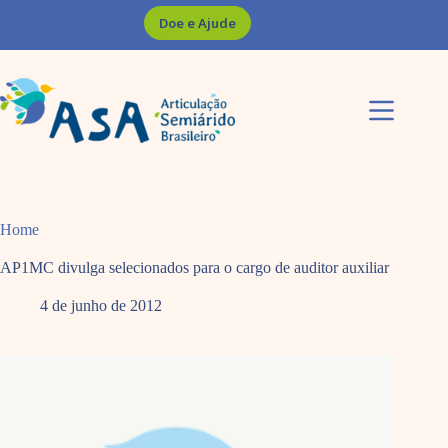
Pular
Doe e Ajude
para
o
conteúdo
Home
AP1MC divulga selecionados para o cargo de auditor auxiliar
4 de junho de 2012