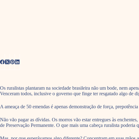
Os ruralistas plantaram na sociedade brasileira não um bode, nem ap
Venceram todos, inclusive o governo que finge ter resgatado algo de di
A ameaça de 50 emendas é apenas demonstração de força, prepotência t
Não vão pagar as dívidas. Os morros vão estar entregues às enchentes
de Preservação Permanente. O que mais uma cabeça ruralista poderia q
Mas, por que esperávamos algo diferente? Concentram em suas mãos a t