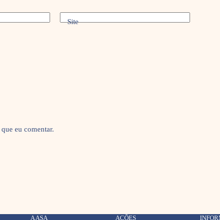
Site
 que eu comentar.
A ASA
AÇÕES
INFO