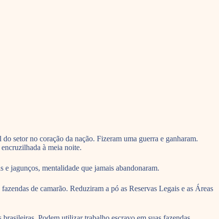
l do setor no coração da nação. Fizeram uma guerra e ganharam.
 encruzilhada à meia noite.
is e jagunços, mentalidade que jamais abandonaram.
as fazendas de camarão. Reduziram a pó as Reservas Legais e as Áreas
rasileiras. Podem utilizar trabalho escravo em suas fazendas.