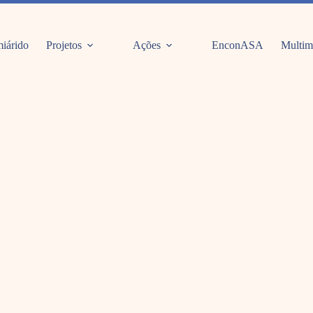
iárido
Projetos
Ações
EnconASA
Multim