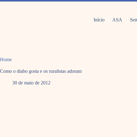
Pular
para
o
conteúdo
Início
ASA
Sem
Home
Como o diabo gosta e os ruralistas adoram
30 de maio de 2012