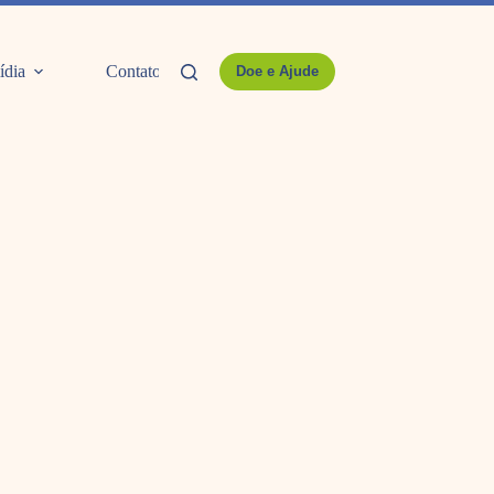
ídia
Contato
Doe e Ajude