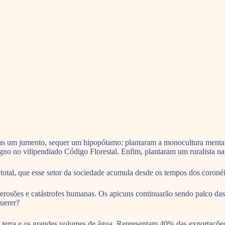
enas um jumento, sequer um hipopótamo: plantaram a monocultura menta
gno no vilipendiado Código Florestal. Enfim, plantaram um ruralista na
otal, que esse setor da sociedade acumula desde os tempos dos coroné
, erosões e catástrofes humanas. Os apicuns continuarão sendo palco d
uerer?
erra e os grandes volumes de água. Representam 40% das exportações b