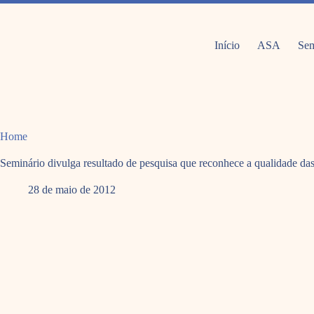
Pular
para
o
conteúdo
Início
ASA
Sem
Home
Seminário divulga resultado de pesquisa que reconhece a qualidade da
28 de maio de 2012