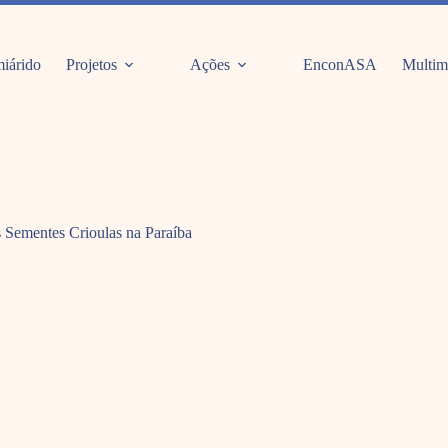
iárido
Projetos
Ações
EnconASA
Multim
s Sementes Crioulas na Paraíba