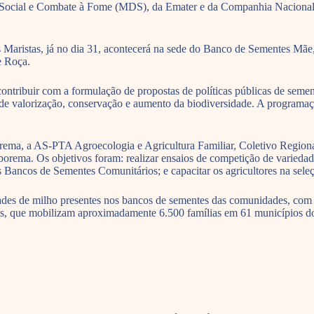
ocial e Combate à Fome (MDS), da Emater e da Companhia Nacional d
Maristas, já no dia 31, acontecerá na sede do Banco de Sementes Mãe,
e Roça.
 contribuir com a formulação de propostas de políticas públicas de seme
ias de valorização, conservação e aumento da biodiversidade. A programa
rema, a AS-PTA Agroecologia e Agricultura Familiar, Coletivo Region
rborema. Os objetivos foram: realizar ensaios de competição de variedad
s Bancos de Sementes Comunitários; e capacitar os agricultores na seleç
edades de milho presentes nos bancos de sementes das comunidades, co
, que mobilizam aproximadamente 6.500 famílias em 61 municípios do