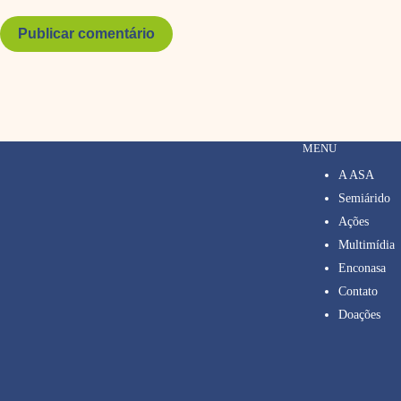
Publicar comentário
MENU
A ASA
Semiárido
Ações
Multimídia
Enconasa
Contato
Doações