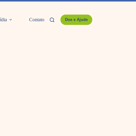
ídia
Contato
Doe e Ajude