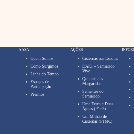
A ASA
AÇÕES
INFO
Quem Somos
Cisternas nas Escolas
Como Surgimos
DAKI – Semiárido
Vivo
Linha do Tempo
Quintais das
Espaços de
Margaridas
Participação
Sementes do
Prêmios
Semiárido
Uma Terra e Duas
Águas (P1+2)
Um Milhão de
Cisternas (P1MC)