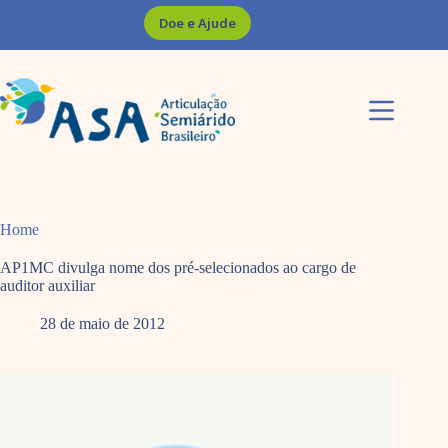
Pular
Doe e Ajude
para
o
conteúdo
Home
AP1MC divulga nome dos pré-selecionados ao cargo de
auditor auxiliar
28 de maio de 2012