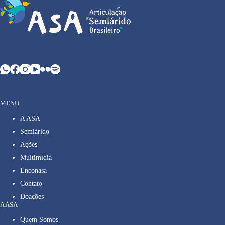
MENU
A ASA
Semiárido
Ações
Multimídia
Enconasa
Contato
Doações
A ASA
Quem Somos