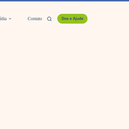
ídia
Contato
Doe e Ajude