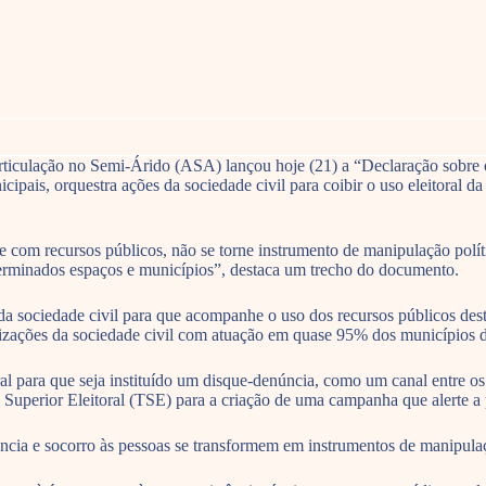
Articulação no Semi-Árido (ASA) lançou hoje (21) a “Declaração sobr
cipais, orquestra ações da sociedade civil para coibir o uso eleitoral
e com recursos públicos, não se torne instrumento de manipulação polític
eterminados espaços e municípios”, destaca um trecho do documento.
 da sociedade civil para que acompanhe o uso dos recursos públicos dest
izações da sociedade civil com atuação em quase 95% dos municípios do
al para que seja instituído um disque-denúncia, como um canal entre os
Superior Eleitoral (TSE) para a criação de uma campanha que alerte a 
ncia e socorro às pessoas se transformem em instrumentos de manipulaçã