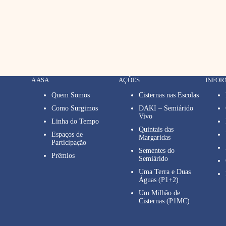
A ASA
AÇÕES
INFO
Quem Somos
Cisternas nas Escolas
Como Surgimos
DAKI – Semiárido
Vivo
Linha do Tempo
Quintais das
Espaços de
Margaridas
Participação
Sementes do
Prêmios
Semiárido
Uma Terra e Duas
Águas (P1+2)
Um Milhão de
Cisternas (P1MC)