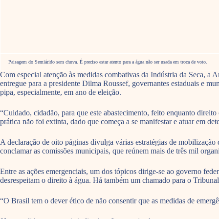
Paisagem do Semiárido sem chuva. É preciso estar atento para a água não ser usada em troca de voto.
Com especial atenção às medidas combativas da Indústria da Seca, a 
entregue para a presidente Dilma Roussef, governantes estaduais e muni
pipa, especialmente, em ano de eleição.
“Cuidado, cidadão, para que este abastecimento, feito enquanto direito 
prática não foi extinta, dado que começa a se manifestar e atuar em d
A declaração de oito páginas divulga várias estratégias de mobilização
conclamar as comissões municipais, que reúnem mais de três mil organ
Entre as ações emergenciais, um dos tópicos dirige-se ao governo feder
desrespeitam o direito à água. Há também um chamado para o Tribunal 
“O Brasil tem o dever ético de não consentir que as medidas de emergê