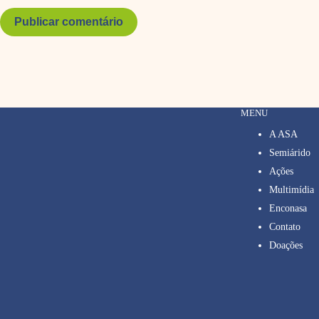
Publicar comentário
MENU
A ASA
Semiárido
Ações
Multimídia
Enconasa
Contato
Doações