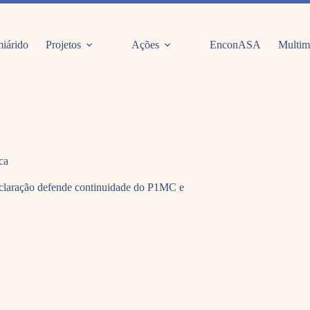
iárido
Projetos
Ações
EnconASA
Multim
ca
declaração defende continuidade do P1MC e