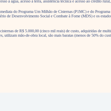
sso à água, acesso à terra, assistência técnica e acesso ao crédito rura
de imediata do Programa Um Milhão de Cisternas (P1MC) e do Programa
tério de Desenvolvimento Social e Combate à Fome (MDS) e os estados
cisternas de R$ 5.000,00 (cinco mil reais) de custo, adquiridas de multi
es, utilizam mão-de-obra local, são mais baratas (menos de 50% do cus