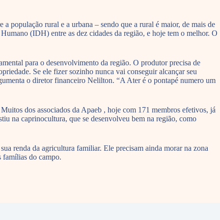
e a população rural e a urbana – sendo que a rural é maior, de mais de
o Humano (IDH) entre as dez cidades da região, e hoje tem o melhor. O
damental para o desenvolvimento da região. O produtor precisa de
opriedade. Se ele fizer sozinho nunca vai conseguir alcançar seu
gumenta o diretor financeiro Nelilton. “A Ater é o pontapé numero um
 Muitos dos associados da Apaeb , hoje com 171 membros efetivos, já
estiu na caprinocultura, que se desenvolveu bem na região, como
ua renda da agricultura familiar. Ele precisam ainda morar na zona
s famílias do campo.