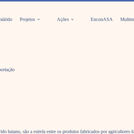
iárido
Projetos
Ações
EnconASA
Multim
portação
árido baiano, são a estrela entre os produtos fabricados por agricultore