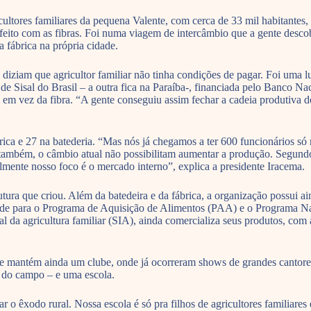
ultores familiares da pequena Valente, com cerca de 33 mil habitantes, 
feito com as fibras. Foi numa viagem de intercâmbio que a gente desco
 fábrica na própria cidade.
 diziam que agricultor familiar não tinha condições de pagar. Foi uma 
es de Sisal do Brasil – a outra fica na Paraíba-, financiada pelo Ban
m vez da fibra. “A gente conseguiu assim fechar a cadeia produtiva do 
a e 27 na batederia. “Mas nós já chegamos a ter 600 funcionários só n
e, também, o câmbio atual não possibilitam aumentar a produção. Segund
lmente nosso foco é o mercado interno”, explica a presidente Iracema.
ura que criou. Além da batedeira e da fábrica, a organização possui ain
ende para o Programa de Aquisição de Alimentos (PAA) e o Programa Na
 da agricultura familiar (SIA), ainda comercializa seus produtos, com
e mantém ainda um clube, onde já ocorreram shows de grandes cantore
o do campo – e uma escola.
 o êxodo rural. Nossa escola é só pra filhos de agricultores familiares 