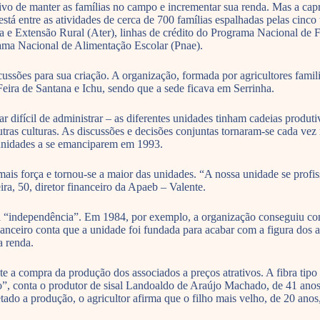
vo de manter as famílias no campo e incrementar sua renda. Mas a capri
está entre as atividades de cerca de 700 famílias espalhadas pelas cin
e Extensão Rural (Ater), linhas de crédito do Programa Nacional de Fo
ma Nacional de Alimentação Escolar (Pnae).
sões para sua criação. A organização, formada por agricultores famili
Feira de Santana e Ichu, sendo que a sede ficava em Serrinha.
difícil de administrar – as diferentes unidades tinham cadeias produti
outras culturas. As discussões e decisões conjuntas tornaram-se cada vez
 unidades a se emanciparem em 1993.
is força e tornou-se a maior das unidades. “A nossa unidade se profiss
ira, 50, diretor financeiro da Apaeb – Valente.
 da “independência”. Em 1984, por exemplo, a organização conseguiu c
financeiro conta que a unidade foi fundada para acabar com a figura dos
 renda.
te a compra da produção dos associados a preços atrativos. A fibra tip
, conta o produtor de sisal Landoaldo de Araújo Machado, de 41 anos, qu
ado a produção, o agricultor afirma que o filho mais velho, de 20 anos,