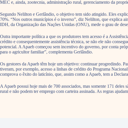
MEC e, ainda, zootecnia, administração rural, gerenciamento da propri
Segundo Nelilton e Gerlândio, o objetivo tem sido atingido. Eles expli
70%. “Nos outros municípios é o inverso”, diz Nelilton, que explica a
IDH, da Organização das Nações Unidas (ONU), mede o grau de desen
Outra importante política a que os produtores tem acesso é a Assistên
crédito e consequentemente assistência técnica, se não ele não consegue
potencial. A Apaeb começou sem incentivo do governo, por conta própr
para o agricultor familiar”, complementa Gerlândio.
Os gestores da Apaeb têm hoje um objetivo: continuar progredindo. Pa
tiveram, por exemplo, acesso a linhas de crédito do Programa Nacional
comprova o êxito do laticínio, que, assim como a Apaeb, tem a Declar
A Apaeb possui hoje mais de 700 associados, mas somente 171 deles são
rural e não podem ter emprego com carteira assinada. As regras ajudam 