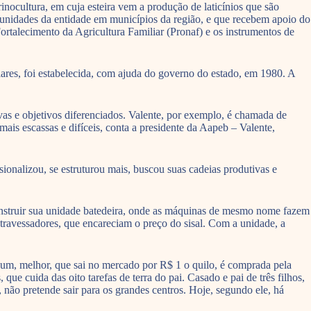
nocultura, em cuja esteira vem a produção de laticínios que são
co unidades da entidade em municípios da região, e que recebem apoio do
rtalecimento da Agricultura Familiar (Pronaf) e os instrumentos de
ares, foi estabelecida, com ajuda do governo do estado, em 1980. A
vas e objetivos diferenciados. Valente, por exemplo, é chamada de
 mais escassas e difíceis, conta a presidente da Aapeb – Valente,
ionalizou, se estruturou mais, buscou suas cadeias produtivas e
onstruir sua unidade batedeira, onde as máquinas de mesmo nome fazem
 atravessadores, que encareciam o preço do sisal. Com a unidade, a
o um, melhor, que sai no mercado por R$ 1 o quilo, é comprada pela
e cuida das oito tarefas de terra do pai. Casado e pai de três filhos,
 não pretende sair para os grandes centros. Hoje, segundo ele, há