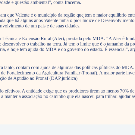
edade e questão ambiental”, conta Iracema.
cam que Valente é o município da região que tem o maior equilíbrio entr
inda que há alguns anos Valente tinha o pior Índice de Desenvolviment
volvimento de um país e de suas cidades.
cia Técnica e Extensão Rural (Ater), prestada pelo MDA. “A Ater é fun
 desenvolver o trabalho na terra. Já tem o limite que é o tamanho da pr
ia, e hoje tem ajuda do MDA e do governo do estado. É essencial”, ar
ra tanto, contam com ajuda de algumas das políticas públicas do MDA.
 de Fortalecimento da Agricultura Familiar (Pronaf). A maior parte inv
ação de Aptidão ao Pronaf (DAP jurídica).
 efetivos. A entidade exige que os produtores tirem ao menos 70% de s
a manter a associação no caminho que ela nasceu para trilhar: ajudar a