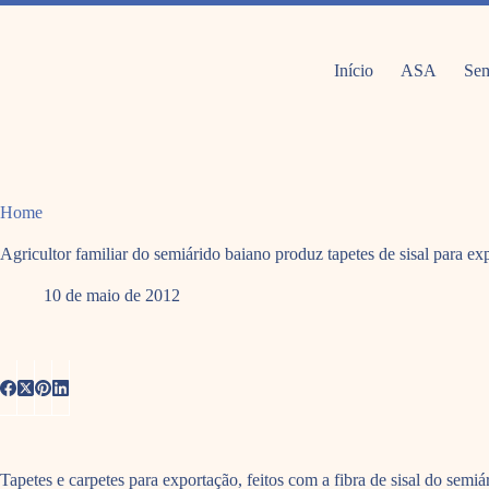
Pular
para
o
conteúdo
Início
ASA
Sem
Home
Agricultor familiar do semiárido baiano produz tapetes de sisal para ex
10 de maio de 2012
Tapetes e carpetes para exportação, feitos com a fibra de sisal do semi