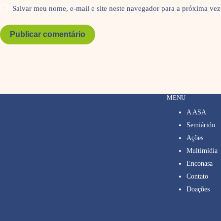
Salvar meu nome, e-mail e site neste navegador para a próxima vez
Publicar comentário
MENU
A ASA
Semiárido
Ações
Multimídia
Enconasa
Contato
Doações