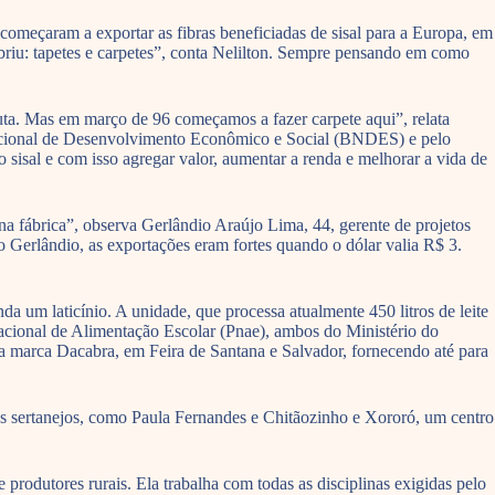
começaram a exportar as fibras beneficiadas de sisal para a Europa, em
briu: tapetes e carpetes”, conta Nelilton. Sempre pensando em como
luta. Mas em março de 96 começamos a fazer carpete aqui”, relata
co Nacional de Desenvolvimento Econômico e Social (BNDES) e pelo
sisal e com isso agregar valor, aumentar a renda e melhorar a vida de
a fábrica”, observa Gerlândio Araújo Lima, 44, gerente de projetos
o Gerlândio, as exportações eram fortes quando o dólar valia R$ 3.
da um laticínio. A unidade, que processa atualmente 450 litros de leite
cional de Alimentação Escolar (Pnae), ambos do Ministério do
 a marca Dacabra, em Feira de Santana e Salvador, fornecendo até para
s sertanejos, como Paula Fernandes e Chitãozinho e Xororó, um centro
e produtores rurais. Ela trabalha com todas as disciplinas exigidas pelo