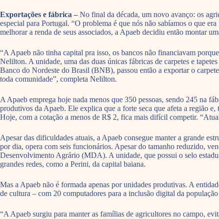
Exportações e fábrica –
No final da década, um novo avanço: os agric
especial para Portugal. “O problema é que nós não sabíamos o que era 
melhorar a renda de seus associados, a Apaeb decidiu então montar uma
“A Apaeb não tinha capital pra isso, os bancos não financiavam porque
Nelilton. A unidade, uma das duas únicas fábricas de carpetes e tapet
Banco do Nordeste do Brasil (BNB), passou então a exportar o carpete e
toda comunidade”, completa Nelilton.
A Apaeb emprega hoje nada menos que 350 pessoas, sendo 245 na fábric
produtivos da Apaeb. Ele explica que a forte seca que afeta a região 
Hoje, com a cotação a menos de R$ 2, fica mais difícil competir. “Atua
Apesar das dificuldades atuais, a Apaeb consegue manter a grande estrut
por dia, opera com seis funcionários. Apesar do tamanho reduzido, v
Desenvolvimento Agrário (MDA). A unidade, que possui o selo estadual
grandes redes, como a Perini, da capital baiana.
Mas a Apaeb não é formada apenas por unidades produtivas. A entidad
de cultura – com 20 computadores para a inclusão digital da populaçã
“A Apaeb surgiu para manter as famílias de agricultores no campo, evitar