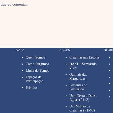
 que eu comentar.
A ASA
AÇÕES
INFO
Quem Somos
Cisternas nas Escolas
Como Surgimos
DAKI – Semiárido
Vivo
Linha do Tempo
Quintais das
Espaços de
Margaridas
Participação
Sementes do
Prêmios
Semiárido
Uma Terra e Duas
Águas (P1+2)
Um Milhão de
Cisternas (P1MC)