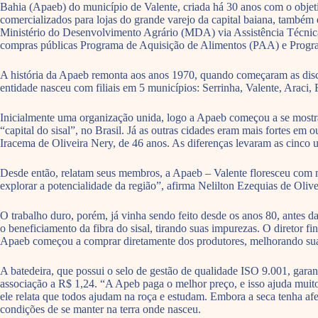
Bahia (Apaeb) do município de Valente, criada há 30 anos com o objeti
comercializados para lojas do grande varejo da capital baiana, também 
Ministério do Desenvolvimento Agrário (MDA) via Assistência Técnica 
compras públicas Programa de Aquisição de Alimentos (PAA) e Progra
A história da Apaeb remonta aos anos 1970, quando começaram as discus
entidade nasceu com filiais em 5 municípios: Serrinha, Valente, Araci, 
Inicialmente uma organização unida, logo a Apaeb começou a se mostrar 
“capital do sisal”, no Brasil. Já as outras cidades eram mais fortes em 
Iracema de Oliveira Nery, de 46 anos. As diferenças levaram as cinco
Desde então, relatam seus membros, a Apaeb – Valente floresceu com ma
explorar a potencialidade da região”, afirma Nelilton Ezequias de Olive
O trabalho duro, porém, já vinha sendo feito desde os anos 80, antes
o beneficiamento da fibra do sisal, tirando suas impurezas. O diretor 
Apaeb começou a comprar diretamente dos produtores, melhorando sua
A batedeira, que possui o selo de gestão de qualidade ISO 9.001, garan
associação a R$ 1,24. “A Apeb paga o melhor preço, e isso ajuda muito”
ele relata que todos ajudam na roça e estudam. Embora a seca tenha afet
condições de se manter na terra onde nasceu.