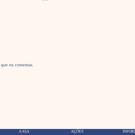
 que eu comentar.
A ASA
AÇÕES
INFO