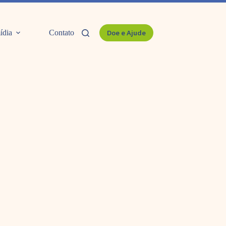
ídia
Contato
Doe e Ajude