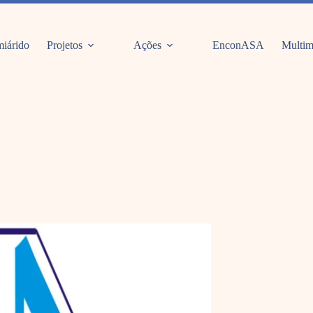
iárido
Projetos
Ações
EnconASA
Multim