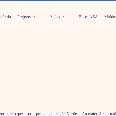
iárido
Projetos
Ações
EnconASA
Multim
strarem que a seca que atinge a região Nordeste é a maior já registrada