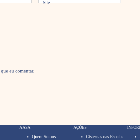
Site
 que eu comentar.
A ASA
AÇÕES
INFO
Quem Somos
Cisternas nas Escolas