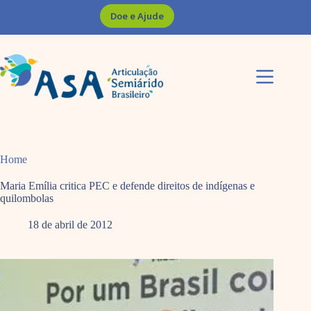
Pular
Doe e Ajude
para
o
conteúdo
Home
Maria Emília critica PEC e defende direitos de indígenas e
quilombolas
18 de abril de 2012