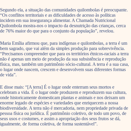
Segundo ela, a situação das comunidades quilombolas é preocupante.
“Os conflitos territoriais e as dificuldades de acesso às políticas
incidem em sua insegurança alimentar. A Chamada Nutricional
Quilombola mostra-nos o impacto da desnutrição das crianças, cerca
de 76% maior do que para o conjunto da população”, revelou.
Maria Emília afirmou que, para indígenas e quilombolas, a terra é um
bem sagrado, que vai além da simples produção para sobrevivência.
“Precisamos compreender que para os territórios étnicos-raciais a terra
não é apenas um meio de produção da sua subsistência e reprodução
física, mas, também um patrimônio sócio-cultural. A terra é a sua casa,
o lugar onde nascem, crescem e desenvolvem suas diferentes formas
de vida”.
E disse mais: “[A terra] É o lugar onde enterram seus mortos e
celebram a vida. É o lugar onde produzem e reproduzem sua cultura,
onde historicamente domesticam plantas e animais e nos deixam um
enorme legado de espécies e variedades que enriquecem a nossa
biodiversidade. A terra não é mercadoria, nem propriedade privada de
pessoa física ou jurídica. É patrimônio coletivo, de todo um povo, de
seus usos e costumes, e assim a apropriação dos seus frutos se dá,
igualmente, de forma coletiva, de forma sustentável”.