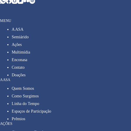
MENU
A ASA
Semiárido
Ações
Multimídia
Enconasa
Contato
Doações
A ASA
Quem Somos
Como Surgimos
Linha do Tempo
Espaços de Participação
Prêmios
AÇÕES