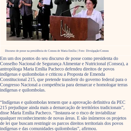
Discurso de posse na presidência do Consea de Maria Emília | Foto: Divulgação/Consea
Em um dos pontos do seu discurso de posse como presidenta do
Conselho Nacional de Segurança Alimentar e Nutricional (Consea), a
antropóloga Maria Emília Pacheco defendeu direitos de povos
indígenas e quilombolas e criticou a Proposta de Emenda
Constitucional 215, que pretende transferir do governo federal para o
Congresso Nacional a competência para demarcar e homologar terras
indígenas e quilombolas.
“Indígenas e quilombolas temem que a aprovação definitiva da PEC
215 prejudique ainda mais a demarcação de territórios tradicionais”,
disse Maria Emília Pacheco. “Instaura-se o risco de inviabilizar
qualquer reconhecimento de novas áreas. E são inúmeros os projetos
de lei que buscam restringir os parcos direitos territoriais dos povos
indígenas e das comunidades quilombolas”, afirmou.