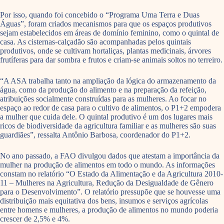
Por isso, quando foi concebido o “Programa Uma Terra e Duas
Águas”, foram criados mecanismos para que os espaços produtivos
sejam estabelecidos em áreas de domínio feminino, como o quintal de
casa. As cisternas-calçadão são acompanhadas pelos quintais
produtivos, onde se cultivam hortaliças, plantas medicinais, árvores
frutíferas para dar sombra e frutos e criam-se animais soltos no terreiro.
“A ASA trabalha tanto na ampliação da lógica do armazenamento da
água, como da produção do alimento e na preparação da refeição,
atribuições socialmente construídas para as mulheres. Ao focar no
espaço ao redor de casa para o cultivo de alimentos, o P1+2 empodera
a mulher que cuida dele. O quintal produtivo é um dos lugares mais
ricos de biodiversidade da agricultura familiar e as mulheres são suas
guardiães”, ressalta Antônio Barbosa, coordenador do P1+2.
No ano passado, a FAO divulgou dados que atestam a importância da
mulher na produção de alimentos em todo o mundo. As informações
constam no relatório “O Estado da Alimentação e da Agricultura 2010-
11 – Mulheres na Agricultura, Redução da Desigualdade de Gênero
para o Desenvolvimento”. O relatório pressupõe que se houvesse uma
distribuição mais equitativa dos bens, insumos e serviços agrícolas
entre homens e mulheres, a produção de alimentos no mundo poderia
crescer de 2,5% e 4%.