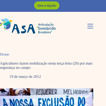
Pular
Doe e Ajude
para
o
conteúdo
Home
Agricultores fazem mobilização nesta terça-feira (20) por mais
segurança no campo
19 de março de 2012