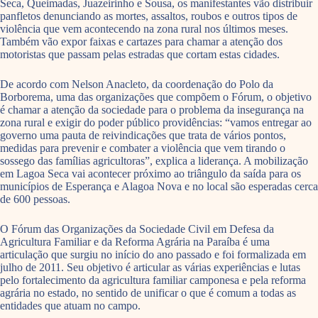
Seca, Queimadas, Juazeirinho e Sousa, os manifestantes vão distribuir
panfletos denunciando as mortes, assaltos, roubos e outros tipos de
violência que vem acontecendo na zona rural nos últimos meses.
Também vão expor faixas e cartazes para chamar a atenção dos
motoristas que passam pelas estradas que cortam estas cidades.
De acordo com Nelson Anacleto, da coordenação do Polo da
Borborema, uma das organizações que compõem o Fórum, o objetivo
é chamar a atenção da sociedade para o problema da insegurança na
zona rural e exigir do poder público providências: “vamos entregar ao
governo uma pauta de reivindicações que trata de vários pontos,
medidas para prevenir e combater a violência que vem tirando o
sossego das famílias agricultoras”, explica a liderança. A mobilização
em Lagoa Seca vai acontecer próximo ao triângulo da saída para os
municípios de Esperança e Alagoa Nova e no local são esperadas cerca
de 600 pessoas.
O Fórum das Organizações da Sociedade Civil em Defesa da
Agricultura Familiar e da Reforma Agrária na Paraíba é uma
articulação que surgiu no início do ano passado e foi formalizada em
julho de 2011. Seu objetivo é articular as várias experiências e lutas
pelo fortalecimento da agricultura familiar camponesa e pela reforma
agrária no estado, no sentido de unificar o que é comum a todas as
entidades que atuam no campo.