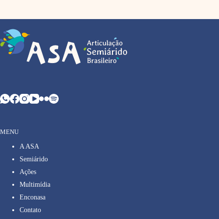
MENU
A ASA
Semiárido
Ações
Multimídia
Enconasa
Contato