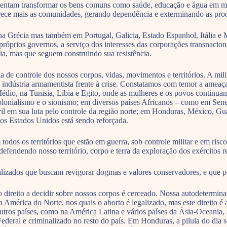
 tentam transformar os bens comuns como saúde, educação e água em 
ece mais as comunidades, gerando dependência e exterminando as prod
 Grécia mas também em Portugal, Galicia, Estado Espanhol, Itália e Ma
eus próprios governos, a serviço dos interesses das corporações transna
ia, mas que seguem construindo sua resistência.
e controle dos nossos corpos, vidas, movimentos e territórios. A mili
 indústria armamentista frente à crise. Constatamos com temor a ameaça
dio, na Tunisia, Líbia e Egito, onde as mulheres e os povos continuam
lonialismo e o sionismo; em diversos países Africanos – como em Senega
vil em sua luta pelo controle da região norte; em Honduras, México, G
dos Estados Unidos está sendo reforçada.
todos os territórios que estão em guerra, sob controle militar e em ris
efendendo nosso território, corpo e terra da exploração dos exércitos reg
izados que buscam revigorar dogmas e valores conservadores, e que p
e o direito a decidir sobre nossos corpos é cerceado. Nossa autodeterm
América do Norte, nos quais o aborto é legalizado, mas este direito é
 outros países, como na América Latina e vários países da Ásia-Oceani
Federal e criminalizado no resto do país. Em Honduras, a pilula do dia