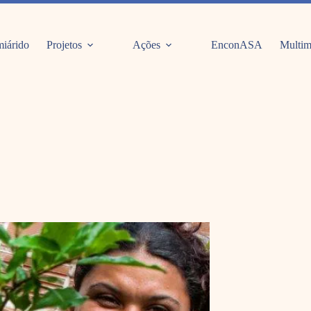
iárido
Projetos
Ações
EnconASA
Multim