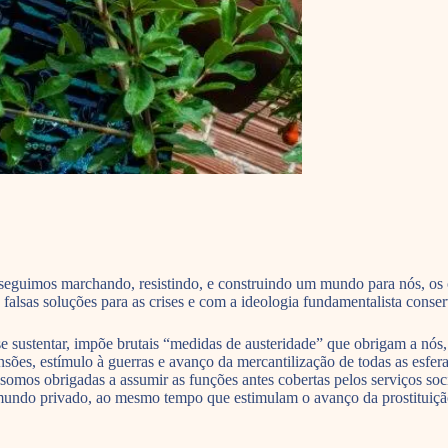
eguimos marchando, resistindo, e construindo um mundo para nós, os ou
alsas soluções para as crises e com a ideologia fundamentalista conse
a se sustentar, impõe brutais “medidas de austeridade” que obrigam a nó
ensões, estímulo à guerras e avanço da mercantilização de todas as esfe
 somos obrigadas a assumir as funções antes cobertas pelos serviços soci
o mundo privado, ao mesmo tempo que estimulam o avanço da prostituição