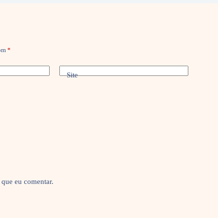
com
*
Site
 que eu comentar.