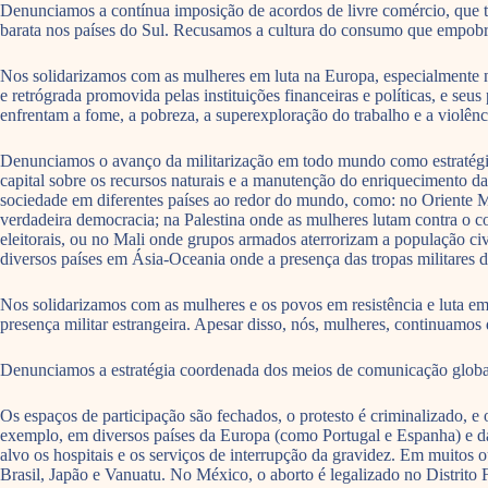
Denunciamos a contínua imposição de acordos de livre comércio, que
barata nos países do Sul. Recusamos a cultura do consumo que empobr
Nos solidarizamos com as mulheres em luta na Europa, especialmente na
e retrógrada promovida pelas instituições financeiras e políticas, e s
enfrentam a fome, a pobreza, a superexploração do trabalho e a violênc
Denunciamos o avanço da militarização em todo mundo como estratégia d
capital sobre os recursos naturais e a manutenção do enriquecimento da
sociedade em diferentes países ao redor do mundo, como: no Oriente Mé
verdadeira democracia; na Palestina onde as mulheres lutam contra o co
eleitorais, ou no Mali onde grupos armados aterrorizam a população ci
diversos países em Ásia-Oceania onde a presença das tropas militares 
Nos solidarizamos com as mulheres e os povos em resistência e luta em 
presença militar estrangeira. Apesar disso, nós, mulheres, continuamos d
Denunciamos a estratégia coordenada dos meios de comunicação global
Os espaços de participação são fechados, o protesto é criminalizado, 
exemplo, em diversos países da Europa (como Portugal e Espanha) e da 
alvo os hospitais e os serviços de interrupção da gravidez. Em muitos
Brasil, Japão e Vanuatu. No México, o aborto é legalizado no Distrito 