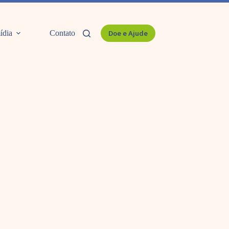
ídia
Contato
Doe e Ajude