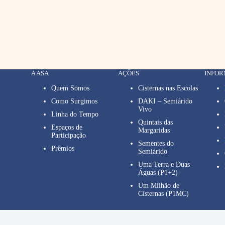
A ASA
AÇÕES
INFO
Quem Somos
Cisternas nas Escolas
Como Surgimos
DAKI – Semiárido
Vivo
Linha do Tempo
Quintais das
Espaços de
Margaridas
Participação
Sementes do
Prêmios
Semiárido
Uma Terra e Duas
Águas (P1+2)
Um Milhão de
Cisternas (P1MC)