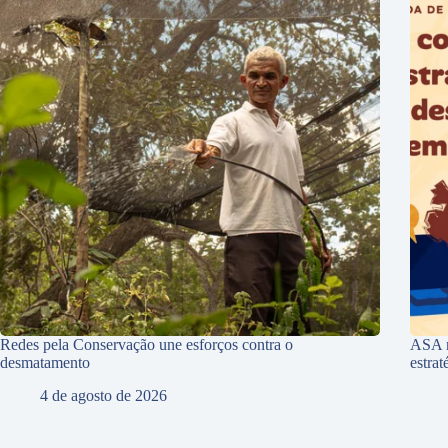
Redes pela Conservação une esforços contra o
ASA r
desmatamento
estra
4 de agosto de 2026