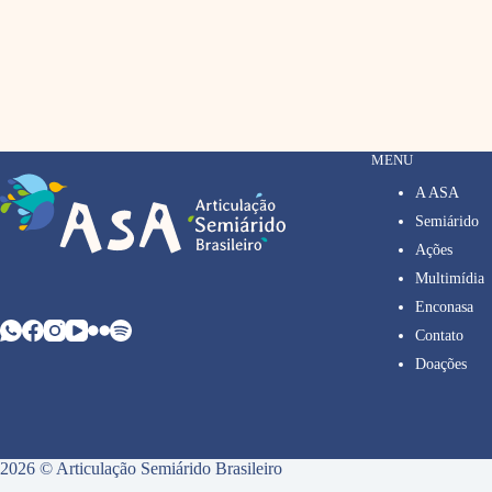
MENU
A ASA
Semiárido
Ações
Multimídia
Enconasa
Contato
Doações
2026 © Articulação Semiárido Brasileiro