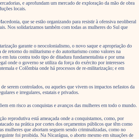
mercadorias, e aprofundam um mercado de exploração da mão de obra
uções locais.
cedonia, que se estão organizando para resistir à ofensiva neoliberal
cionais. Nos solidarizamos também com todas as mulheres do Sul que
tarização garante o neocolonialismo, o novo saque e apropriação do
 de retorno do militarismo e do autoritarismo como valores na
 em luta contra todo tipo de ditadura fundamentalista e por uma
l onde o governo se utiliza da força do exército por interesses
uatemala e Colômbia onde há processos de re-militarização; e em
co de serem controlados, ou aqueles que vivem os impactos nefastos da
ulares e irregulares, estatais e privados.
õem em risco as conquistas e avanços das mulheres em todo o mundo.
inação reprodutiva está ameaçada onde a conquistamos, como, por
 atacado na prática por cortes dos orçamentos públicos que têm como
a, as mulheres que abortam seguem sendo criminalizadas, como no
 seguinte foi proibida. Na Nicarágua, o aborto mesmo em situações de