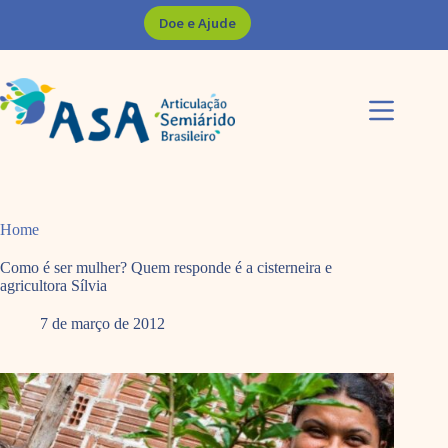
Pular
Doe e Ajude
para
o
conteúdo
Home
Como é ser mulher? Quem responde é a cisterneira e
agricultora Sílvia
7 de março de 2012