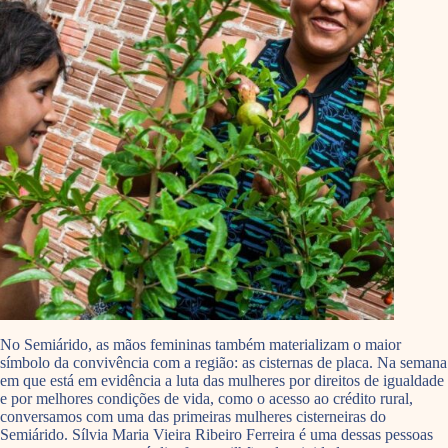
No Semiárido, as mãos femininas também materializam o maior
símbolo da convivência com a região: as cisternas de placa. Na semana
em que está em evidência a luta das mulheres por direitos de igualdade
e por melhores condições de vida, como o acesso ao crédito rural,
conversamos com uma das primeiras mulheres cisterneiras do
Semiárido. Sílvia Maria Vieira Ribeiro Ferreira é uma dessas pessoas