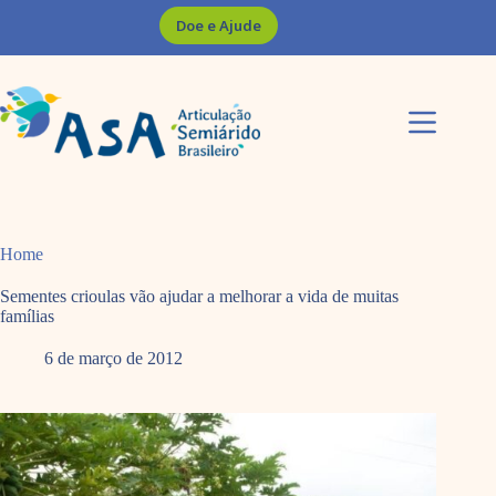
Pular
Doe e Ajude
para
o
conteúdo
Home
Sementes crioulas vão ajudar a melhorar a vida de muitas
famílias
6 de março de 2012