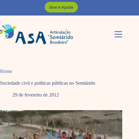
Pular
Doe e Ajude
para
o
conteúdo
Home
Sociedade civil e políticas públicas no Semiárido
29 de fevereiro de 2012