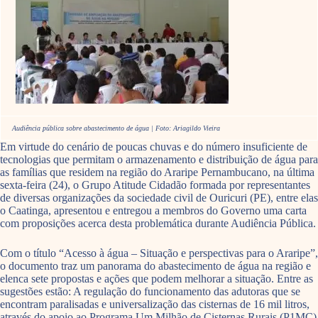
Audiência pública sobre abastecimento de água | Foto: Ariagildo Vieira
Em virtude do cenário de poucas chuvas e do número insuficiente de
tecnologias que permitam o armazenamento e distribuição de água para
as famílias que residem na região do Araripe Pernambucano, na última
sexta-feira (24), o Grupo Atitude Cidadão formada por representantes
de diversas organizações da sociedade civil de Ouricuri (PE), entre elas
o Caatinga, apresentou e entregou a membros do Governo uma carta
com proposições acerca desta problemática durante Audiência Pública.
Com o título “Acesso à água – Situação e perspectivas para o Araripe”,
o documento traz um panorama do abastecimento de água na região e
elenca sete propostas e ações que podem melhorar a situação. Entre as
sugestões estão: A regulação do funcionamento das adutoras que se
encontram paralisadas e universalização das cisternas de 16 mil litros,
através do apoio ao Programa Um Milhão de Cisternas Rurais (P1MC)