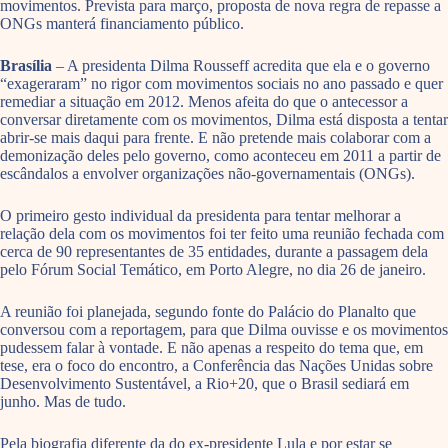
movimentos. Prevista para março, proposta de nova regra de repasse a
ONGs manterá financiamento público.
Brasília
– A presidenta Dilma Rousseff acredita que ela e o governo
“exageraram” no rigor com movimentos sociais no ano passado e quer
remediar a situação em 2012. Menos afeita do que o antecessor a
conversar diretamente com os movimentos, Dilma está disposta a tentar
abrir-se mais daqui para frente. E não pretende mais colaborar com a
demonização deles pelo governo, como aconteceu em 2011 a partir de
escândalos a envolver organizações não-governamentais (ONGs).
O primeiro gesto individual da presidenta para tentar melhorar a
relação dela com os movimentos foi ter feito uma reunião fechada com
cerca de 90 representantes de 35 entidades, durante a passagem dela
pelo Fórum Social Temático, em Porto Alegre, no dia 26 de janeiro.
A reunião foi planejada, segundo fonte do Palácio do Planalto que
conversou com a reportagem, para que Dilma ouvisse e os movimentos
pudessem falar à vontade. E não apenas a respeito do tema que, em
tese, era o foco do encontro, a Conferência das Nações Unidas sobre
Desenvolvimento Sustentável, a Rio+20, que o Brasil sediará em
junho. Mas de tudo.
Pela biografia diferente da do ex-presidente Lula e por estar se