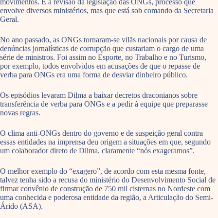
movimentos. É a revisão da legislação das ONGs, processo que
envolve diversos ministérios, mas que está sob comando da Secretaria
Geral.
No ano passado, as ONGs tornaram-se vilãs nacionais por causa de
denúncias jornalísticas de corrupção que custariam o cargo de uma
série de ministros. Foi assim no Esporte, no Trabalho e no Turismo,
por exemplo, todos envolvidos em acusações de que o repasse de
verba para ONGs era uma forma de desviar dinheiro público.
Os episódios levaram Dilma a baixar decretos draconianos sobre
transferência de verba para ONGs e a pedir à equipe que preparasse
novas regras.
O clima anti-ONGs dentro do governo e de suspeição geral contra
essas entidades na imprensa deu origem a situações em que, segundo
um colaborador direto de Dilma, claramente “nós exageramos”.
O melhor exemplo do “exagero”, de acordo com esta mesma fonte,
talvez tenha sido a recusa do ministério do Desenvolvimento Social de
firmar convênio de construção de 750 mil cisternas no Nordeste com
uma conhecida e poderosa entidade da região, a Articulação do Semi-
Árido (ASA).