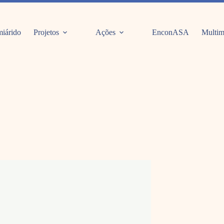
iárido
Projetos
Ações
EnconASA
Multim