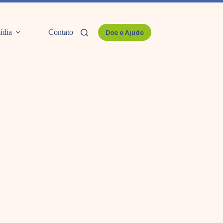
ídia
Contato
Doe e Ajude