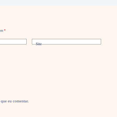
com
*
Site
 que eu comentar.