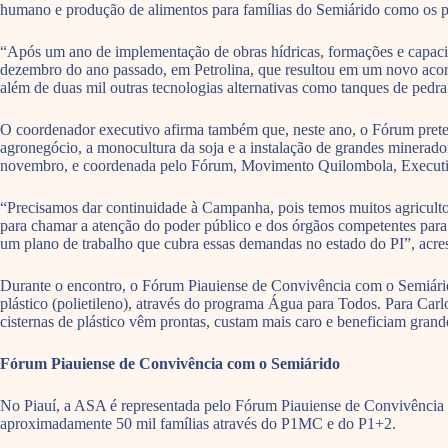
humano e produção de alimentos para famílias do Semiárido como os
“Após um ano de implementação de obras hídricas, formações e capaci
dezembro do ano passado, em Petrolina, que resultou em um novo acordo 
além de duas mil outras tecnologias alternativas como tanques de pedra
O coordenador executivo afirma também que, neste ano, o Fórum preten
agronegócio, a monocultura da soja e a instalação de grandes minerad
novembro, e coordenada pelo Fórum, Movimento Quilombola, Executiva
“Precisamos dar continuidade à Campanha, pois temos muitos agriculto
para chamar a atenção do poder público e dos órgãos competentes para 
um plano de trabalho que cubra essas demandas no estado do PI”, acr
Durante o encontro, o Fórum Piauiense de Convivência com o Semiárido 
plástico (polietileno), através do programa Água para Todos. Para Carl
cisternas de plástico vêm prontas, custam mais caro e beneficiam grand
Fórum Piauiense de Convivência com o Semiárido
No Piauí, a ASA é representada pelo Fórum Piauiense de Convivência c
aproximadamente 50 mil famílias através do P1MC e do P1+2.