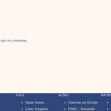
 que eu comentar.
A ASA
AÇÕES
INFO
Quem Somos
Cisternas nas Escolas
Como Surgimos
DAKI – Semiárido