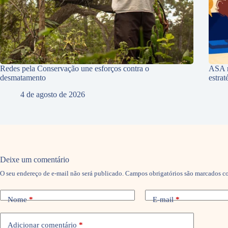
Redes pela Conservação une esforços contra o
ASA r
desmatamento
estra
4 de agosto de 2026
Deixe um comentário
O seu endereço de e-mail não será publicado.
Campos obrigatórios são marcados 
Nome
*
E-mail
*
Adicionar comentário
*