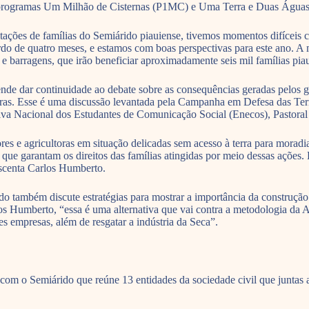
 programas Um Milhão de Cisternas (P1MC) e Uma Terra e Duas Águas
tações de famílias do Semiárido piauiense, tivemos momentos difícei
de quatro meses, e estamos com boas perspectivas para este ano. A meta
 e barragens, que irão beneficiar aproximadamente seis mil famílias pi
de dar continuidade ao debate sobre as consequências geradas pelos g
oras. Esse é uma discussão levantada pela Campanha em Defesa das Ter
 Nacional dos Estudantes de Comunicação Social (Enecos), Pastoral 
res e agricultoras em situação delicadas sem acesso à terra para mora
que garantam os direitos das famílias atingidas por meio dessas ações
escenta Carlos Humberto.
também discute estratégias para mostrar a importância da construção d
os Humberto, “essa é uma alternativa que vai contra a metodologia da A
es empresas, além de resgatar a indústria da Seca”.
om o Semiárido que reúne 13 entidades da sociedade civil que juntas 