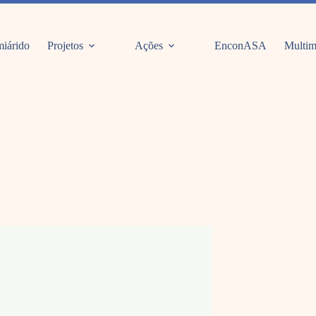
iárido
Projetos
Ações
EnconASA
Multim