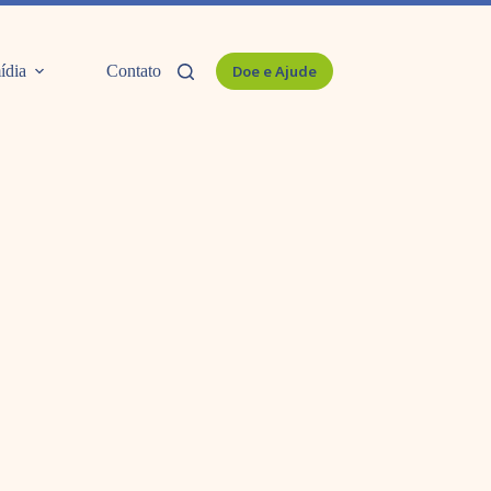
ídia
Contato
Doe e Ajude