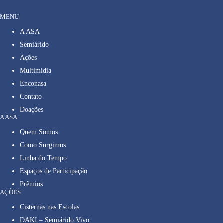
MENU
A ASA
Semiárido
Ações
Multimídia
Enconasa
Contato
Doações
A ASA
Quem Somos
Como Surgimos
Linha do Tempo
Espaços de Participação
Prêmios
AÇÕES
Cisternas nas Escolas
DAKI – Semiárido Vivo