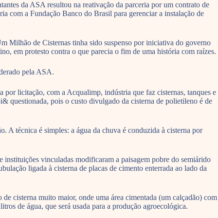
antes da ASA resultou na reativação da parceria por um contrato de
oria com a Fundação Banco do Brasil para gerenciar a instalação de
Milhão de Cisternas tinha sido suspenso por iniciativa do governo
no, em protesto contra o que parecia o fim de uma história com raízes.
iderado pela ASA.
or licitação, com a Acqualimp, indústria que faz cisternas, tanques e
oi& questionada, pois o custo divulgado da cisterna de polietileno é de
o. A técnica é simples: a água da chuva é conduzida à cisterna por
e instituições vinculadas modificaram a paisagem pobre do semiárido
ulação ligada à cisterna de placas de cimento enterrada ao lado da
de cisterna muito maior, onde uma área cimentada (um calçadão) com
litros de água, que será usada para a produção agroecológica.