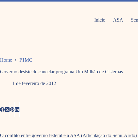
Pular
para
o
conteúdo
Início
ASA
Sem
Home
P1MC
Governo desiste de cancelar programa Um Milhão de Cisternas
1 de fevereiro de 2012
O conflito entre governo federal e a ASA (Articulação do Semi-Árido)