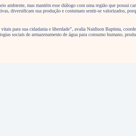
o ambiente, mas mantém esse diálogo com uma região que possui caract
vas, diversificam sua produção e costumam sentir-se valorizados, porqu
s vitais para sua cidadania e liberdade”, avalia Naidison Baptista, co
nologias sociais de armazenamento de água para consumo humano, produç