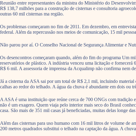
Reunião entre representantes da ministra do Ministério do Desenvolv
R$ 138,7 milhões para a construção de cisternas e consultoria agroecol
outras 60 mil cisternas ma região.
Os problemas começaram no fim de 2011. Em dezembro, em entrevista c
federal. Além da repercussão nos meios de comunicação, 15 mil pessoas
Não parou por aí. O Conselho Nacional de Segurança Alimentar e Nutr
Os desencontros começaram quando, além do fim do programa Um milhão d
reservatórios de plástico. A indústria venceu uma licitação e fornecerá 
R$ 6 mil. A assessoria de imprensa da Acqualimp não confirma nem de
Já a cisterna da ASA sai por um total de R$ 2,1 mil, incluindo material
calhas ao redor do telhado. A água da chuva é abundante em dois ou trê
A ASA é uma instituição que reúne cerca de 700 ONGs com tradição em 
não é um exagero. Quem viaja pelo interior mais seco do Brasil conhec
casa. São mais de 351 mil casas já beneficiadas, muitas delas longe da
Além das cisternas para uso humano com 16 mil litros de volume de 
200 metros quadrados substitui o telhado na captação da água. A chuva