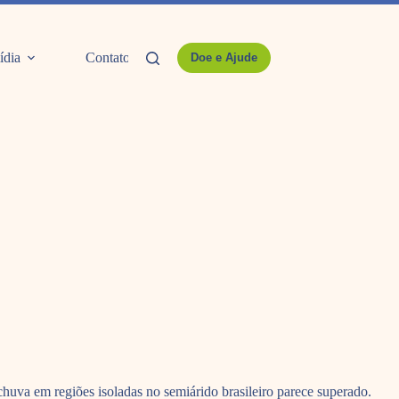
ídia
Contato
Doe e Ajude
huva em regiões isoladas no semiárido brasileiro parece superado.