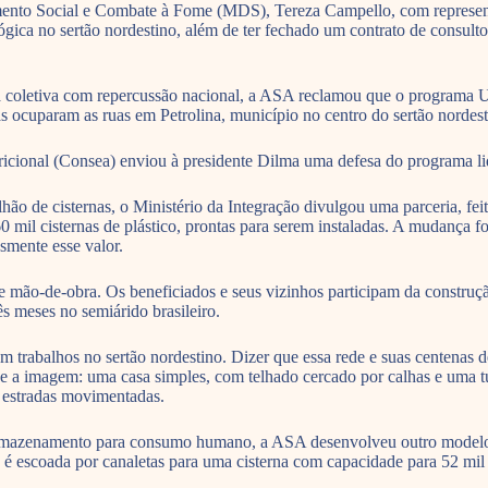
imento Social e Combate à Fome (MDS), Tereza Campello, com represent
ógica no sertão nordestino, além de ter fechado um contrato de consult
oletiva com repercussão nacional, a ASA reclamou que o programa Um 
 ocuparam as ruas em Petrolina, município no centro do sertão nordesti
icional (Consea) enviou à presidente Dilma uma defesa do programa l
e cisternas, o Ministério da Integração divulgou uma parceria, feita p
60 mil cisternas de plástico, prontas para serem instaladas. A mudança f
smente esse valor.
 e mão-de-obra. Os beneficiados e seus vizinhos participam da construçã
s meses no semiárido brasileiro.
trabalhos no sertão nordestino. Dizer que essa rede e suas centenas d
e a imagem: uma casa simples, com telhado cercado por calhas e uma tub
s estradas movimentadas.
armazenamento para consumo humano, a ASA desenvolveu outro modelo 
 é escoada por canaletas para uma cisterna com capacidade para 52 mil 