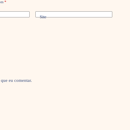
com
*
Site
 que eu comentar.