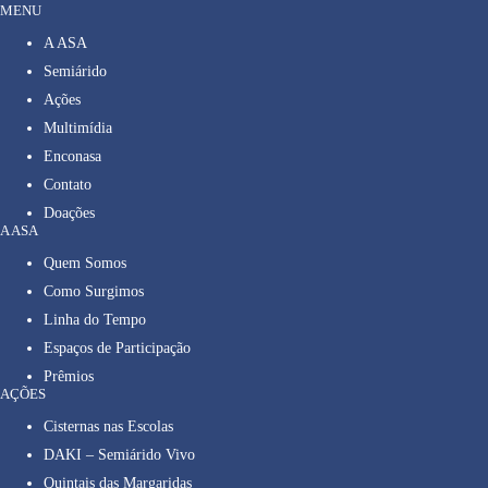
MENU
A ASA
Semiárido
Ações
Multimídia
Enconasa
Contato
Doações
A ASA
Quem Somos
Como Surgimos
Linha do Tempo
Espaços de Participação
Prêmios
AÇÕES
Cisternas nas Escolas
DAKI – Semiárido Vivo
Quintais das Margaridas