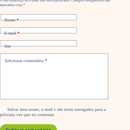
O seu endereço de e-mail não será publicado.
Campos obrigatórios são
marcados com
*
Nome
*
E-mail
*
Site
Adicionar comentário
*
Salvar meu nome, e-mail e site neste navegador para a
próxima vez que eu comentar.