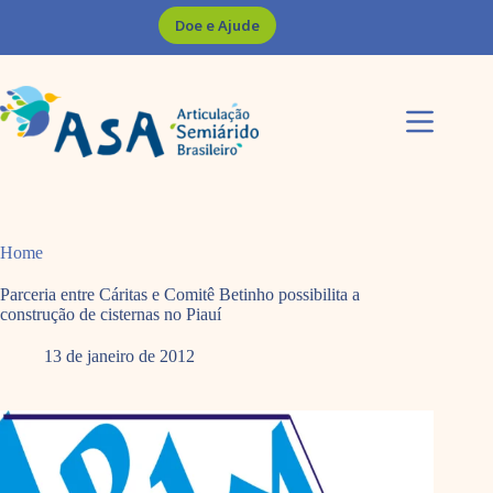
Pular
Doe e Ajude
para
o
conteúdo
Home
Parceria entre Cáritas e Comitê Betinho possibilita a
construção de cisternas no Piauí
13 de janeiro de 2012