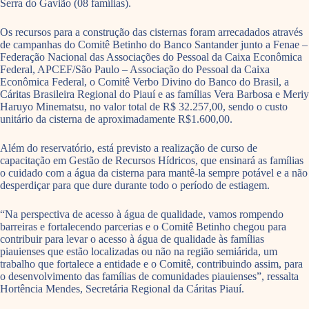
Serra do Gavião (08 famílias).
Os recursos para a construção das cisternas foram arrecadados através
de campanhas do Comitê Betinho do Banco Santander junto a Fenae –
Federação Nacional das Associações do Pessoal da Caixa Econômica
Federal, APCEF/São Paulo – Associação do Pessoal da Caixa
Econômica Federal, o Comitê Verbo Divino do Banco do Brasil, a
Cáritas Brasileira Regional do Piauí e as famílias Vera Barbosa e Meriy
Haruyo Minematsu, no valor total de R$ 32.257,00, sendo o custo
unitário da cisterna de aproximadamente R$1.600,00.
Além do reservatório, está previsto a realização de curso de
capacitação em Gestão de Recursos Hídricos, que ensinará as famílias
o cuidado com a água da cisterna para mantê-la sempre potável e a não
desperdiçar para que dure durante todo o período de estiagem.
“Na perspectiva de acesso à água de qualidade, vamos rompendo
barreiras e fortalecendo parcerias e o Comitê Betinho chegou para
contribuir para levar o acesso à água de qualidade às famílias
piauienses que estão localizadas ou não na região semiárida, um
trabalho que fortalece a entidade e o Comitê, contribuindo assim, para
o desenvolvimento das famílias de comunidades piauienses”, ressalta
Hortência Mendes, Secretária Regional da Cáritas Piauí.