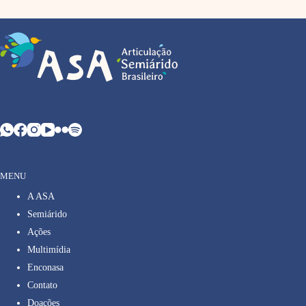
MENU
A ASA
Semiárido
Ações
Multimídia
Enconasa
Contato
Doações