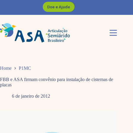
Pular
Doe e Ajude
para
o
conteúdo
Home
P1MC
FBB e ASA firmam convênio para instalação de cisternas de
placas
6 de janeiro de 2012