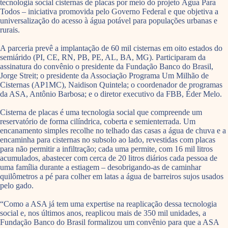
tecnologia social cisternas de placas por meio do projeto Água Para
Todos – iniciativa promovida pelo Governo Federal e que objetiva a
universalização do acesso à água potável para populações urbanas e
rurais.
A parceria prevê a implantação de 60 mil cisternas em oito estados do
semiárido (PI, CE, RN, PB, PE, AL, BA, MG). Participaram da
assinatura do convênio o presidente da Fundação Banco do Brasil,
Jorge Streit; o presidente da Associação Programa Um Milhão de
Cisternas (AP1MC), Naidison Quintela; o coordenador de programas
da ASA, Antônio Barbosa; e o diretor executivo da FBB, Éder Melo.
Cisterna de placas é uma tecnologia social que compreende um
reservatório de forma cilíndrica, coberta e semienterrada. Um
encanamento simples recolhe no telhado das casas a água de chuva e a
encaminha para cisternas no subsolo ao lado, revestidas com placas
para não permitir a infiltração; cada uma permite, com 16 mil litros
acumulados, abastecer com cerca de 20 litros diários cada pessoa de
uma família durante a estiagem – desobrigando-as de caminhar
quilômetros a pé para colher em latas a água de barreiros sujos usados
pelo gado.
“Como a ASA já tem uma expertise na reaplicação dessa tecnologia
social e, nos últimos anos, reaplicou mais de 350 mil unidades, a
Fundação Banco do Brasil formalizou um convênio para que a ASA