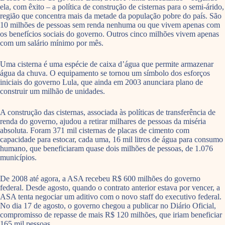
ela, com êxito – a política de construção de cisternas para o semi-árido,
região que concentra mais da metade da população pobre do país. São
10 milhões de pessoas sem renda nenhuma ou que vivem apenas com
os benefícios sociais do governo. Outros cinco milhões vivem apenas
com um salário mínimo por mês.
Uma cisterna é uma espécie de caixa d’água que permite armazenar
água da chuva. O equipamento se tornou um símbolo dos esforços
iniciais do governo Lula, que ainda em 2003 anunciara plano de
construir um milhão de unidades.
A construção das cisternas, associada às políticas de transferência de
renda do governo, ajudou a retirar milhares de pessoas da miséria
absoluta. Foram 371 mil cisternas de placas de cimento com
capacidade para estocar, cada uma, 16 mil litros de água para consumo
humano, que beneficiaram quase dois milhões de pessoas, de 1.076
municípios.
De 2008 até agora, a ASA recebeu R$ 600 milhões do governo
federal. Desde agosto, quando o contrato anterior estava por vencer, a
ASA tenta negociar um aditivo com o novo staff do executivo federal.
No dia 17 de agosto, o governo chegou a publicar no Diário Oficial,
compromisso de repasse de mais R$ 120 milhões, que iriam beneficiar
165 mil pessoas.