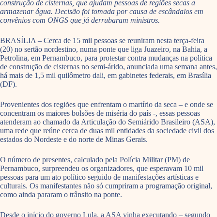
construção de cisternas, que ajudam pessoas de regiões secas a
armazenar água. Decisão foi tomada por causa de escândalos em
convênios com ONGS que já derrubaram ministros.
BRASÍLIA – Cerca de 15 mil pessoas se reuniram nesta terça-feira
(20) no sertão nordestino, numa ponte que liga Juazeiro, na Bahia, a
Petrolina, em Pernambuco, para protestar contra mudanças na política
de construção de cisternas no semi-árido, anunciada uma semana antes,
há mais de 1,5 mil quilômetro dali, em gabinetes federais, em Brasília
(DF).
Provenientes dos regiões que enfrentam o martírio da seca – e onde se
concentram os maiores bolsões de miséria do país -, essas pessoas
atenderam ao chamado da Articulação do Semiárido Brasileiro (ASA),
uma rede que reúne cerca de duas mil entidades da sociedade civil dos
estados do Nordeste e do norte de Minas Gerais.
O número de presentes, calculado pela Polícia Militar (PM) de
Pernambuco, surpreendeu os organizadores, que esperavam 10 mil
pessoas para um ato político seguido de manifestações artísticas e
culturais. Os manifestantes não só cumpriram a programação original,
como ainda pararam o trânsito na ponte.
Desde o início do governo Lula, a ASA vinha executando – segundo