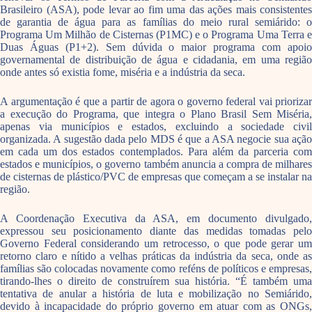
Brasileiro (ASA), pode levar ao fim uma das ações mais consistentes
de garantia de água para as famílias do meio rural semiárido: o
Programa Um Milhão de Cisternas (P1MC) e o Programa Uma Terra e
Duas Águas (P1+2). Sem dúvida o maior programa com apoio
governamental de distribuição de água e cidadania, em uma região
onde antes só existia fome, miséria e a indústria da seca.
A argumentação é que a partir de agora o governo federal vai priorizar
a execução do Programa, que integra o Plano Brasil Sem Miséria,
apenas via municípios e estados, excluindo a sociedade civil
organizada. A sugestão dada pelo MDS é que a ASA negocie sua ação
em cada um dos estados contemplados. Para além da parceria com
estados e municípios, o governo também anuncia a compra de milhares
de cisternas de plástico/PVC de empresas que começam a se instalar na
região.
A Coordenação Executiva da ASA, em documento divulgado,
expressou seu posicionamento diante das medidas tomadas pelo
Governo Federal considerando um retrocesso, o que pode gerar um
retorno claro e nítido a velhas práticas da indústria da seca, onde as
famílias são colocadas novamente como reféns de políticos e empresas,
tirando-lhes o direito de construírem sua história. “É também uma
tentativa de anular a história de luta e mobilização no Semiárido,
devido à incapacidade do próprio governo em atuar com as ONGs,