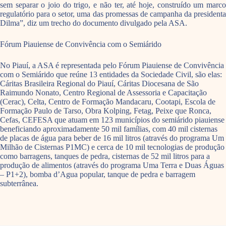
sem separar o joio do trigo, e não ter, até hoje, construído um marco
regulatório para o setor, uma das promessas de campanha da presidenta
Dilma”, diz um trecho do documento divulgado pela ASA.
Fórum Piauiense de Convivência com o Semiárido
No Piauí, a ASA é representada pelo Fórum Piauiense de Convivência
com o Semiárido que reúne 13 entidades da Sociedade Civil, são elas:
Cáritas Brasileira Regional do Piauí, Cáritas Diocesana de São
Raimundo Nonato, Centro Regional de Assessoria e Capacitação
(Cerac), Celta, Centro de Formação Mandacaru, Cootapi, Escola de
Formação Paulo de Tarso, Obra Kolping, Fetag, Peixe que Ronca,
Cefas, CEFESA que atuam em 123 municípios do semiárido piauiense
beneficiando aproximadamente 50 mil famílias, com 40 mil cisternas
de placas de água para beber de 16 mil litros (através do programa Um
Milhão de Cisternas P1MC) e cerca de 10 mil tecnologias de produção
como barragens, tanques de pedra, cisternas de 52 mil litros para a
produção de alimentos (através do programa Uma Terra e Duas Águas
– P1+2), bomba d’Agua popular, tanque de pedra e barragem
subterrânea.