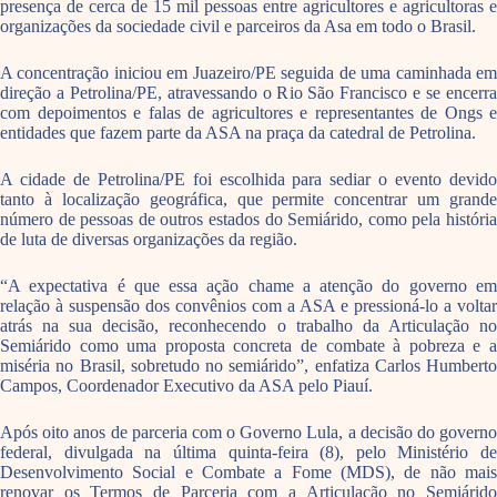
presença de cerca de 15 mil pessoas entre agricultores e agricultoras e
organizações da sociedade civil e parceiros da Asa em todo o Brasil.
A concentração iniciou em Juazeiro/PE seguida de uma caminhada em
direção a Petrolina/PE, atravessando o Rio São Francisco e se encerra
com depoimentos e falas de agricultores e representantes de Ongs e
entidades que fazem parte da ASA na praça da catedral de Petrolina.
A cidade de Petrolina/PE foi escolhida para sediar o evento devido
tanto à localização geográfica, que permite concentrar um grande
número de pessoas de outros estados do Semiárido, como pela história
de luta de diversas organizações da região.
“A expectativa é que essa ação chame a atenção do governo em
relação à suspensão dos convênios com a ASA e pressioná-lo a voltar
atrás na sua decisão, reconhecendo o trabalho da Articulação no
Semiárido como uma proposta concreta de combate à pobreza e a
miséria no Brasil, sobretudo no semiárido”, enfatiza Carlos Humberto
Campos, Coordenador Executivo da ASA pelo Piauí.
Após oito anos de parceria com o Governo Lula, a decisão do governo
federal, divulgada na última quinta-feira (8), pelo Ministério de
Desenvolvimento Social e Combate a Fome (MDS), de não mais
renovar os Termos de Parceria com a Articulação no Semiárido