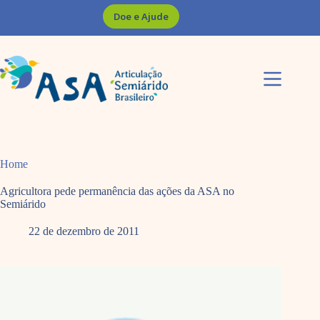
Pular
Doe e Ajude
para
o
conteúdo
Home
Agricultora pede permanência das ações da ASA no
Semiárido
22 de dezembro de 2011