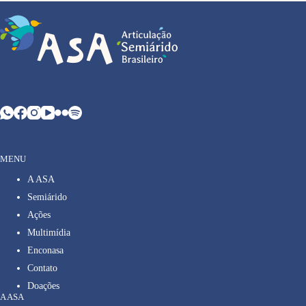
MENU
A ASA
Semiárido
Ações
Multimídia
Enconasa
Contato
Doações
A ASA