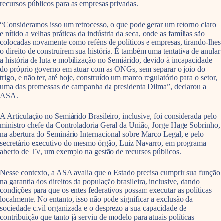
recursos públicos para as empresas privadas.
“Consideramos isso um retrocesso, o que pode gerar um retorno claro
e nítido a velhas práticas da indústria da seca, onde as famílias são
colocadas novamente como reféns de políticos e empresas, tirando-lhes
o direito de construírem sua história. É também uma tentativa de anular
a história de luta e mobilização no Semiárido, devido à incapacidade
do próprio governo em atuar com as ONGs, sem separar o joio do
trigo, e não ter, até hoje, construído um marco regulatório para o setor,
uma das promessas de campanha da presidenta Dilma”, declarou a
ASA.
A Articulação no Semiárido Brasileiro, inclusive, foi considerada pelo
ministro chefe da Controladoria Geral da União, Jorge Hage Sobrinho,
na abertura do Seminário Internacional sobre Marco Legal, e pelo
secretário executivo do mesmo órgão, Luiz Navarro, em programa
aberto de TV, um exemplo na gestão de recursos públicos.
Nesse contexto, a ASA avalia que o Estado precisa cumprir sua função
na garantia dos direitos da população brasileira, inclusive, dando
condições para que os entes federativos possam executar as políticas
localmente. No entanto, isso não pode significar a exclusão da
sociedade civil organizada e o desprezo a sua capacidade de
contribuição que tanto já serviu de modelo para atuais políticas