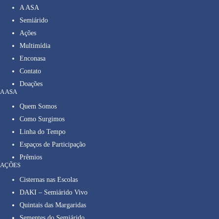
A ASA
Semiárido
Ações
Multimídia
Enconasa
Contato
Doações
A ASA
Quem Somos
Como Surgimos
Linha do Tempo
Espaços de Participação
Prêmios
AÇÕES
Cisternas nas Escolas
DAKI – Semiárido Vivo
Quintais das Margaridas
Sementes do Semiárido