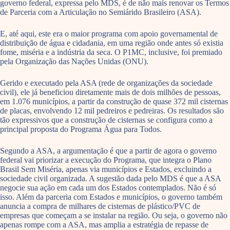
governo federal, expressa pelo MDS, é de não mais renovar os Termos
de Parceria com a Articulação no Semiárido Brasileiro (ASA).
E, até aqui, este era o maior programa com apoio governamental de
distribuição de água e cidadania, em uma região onde antes só existia
fome, miséria e a indústria da seca. O P1MC, inclusive, foi premiado
pela Organização das Nações Unidas (ONU).
Gerido e executado pela ASA (rede de organizações da sociedade
civil), ele já beneficiou diretamente mais de dois milhões de pessoas,
em 1.076 municípios, a partir da construção de quase 372 mil cisternas
de placas, envolvendo 12 mil pedreiros e pedreiras. Os resultados são
tão expressivos que a construção de cisternas se configura como a
principal proposta do Programa Água para Todos.
Segundo a ASA, a argumentação é que a partir de agora o governo
federal vai priorizar a execução do Programa, que integra o Plano
Brasil Sem Miséria, apenas via municípios e Estados, excluindo a
sociedade civil organizada. A sugestão dada pelo MDS é que a ASA
negocie sua ação em cada um dos Estados contemplados. Não é só
isso. Além da parceria com Estados e municípios, o governo também
anuncia a compra de milhares de cisternas de plástico/PVC de
empresas que começam a se instalar na região. Ou seja, o governo não
apenas rompe com a ASA, mas amplia a estratégia de repasse de