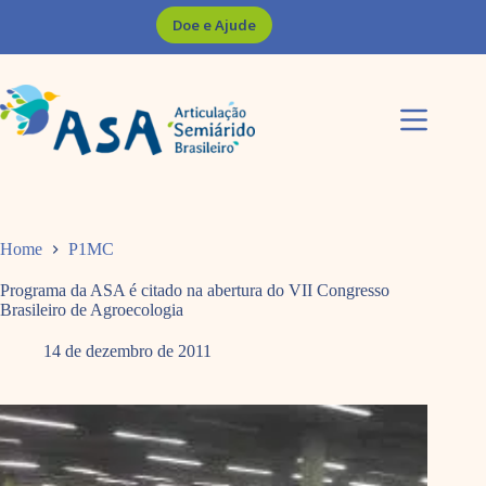
Pular
Doe e Ajude
para
o
conteúdo
Home
P1MC
Programa da ASA é citado na abertura do VII Congresso
Brasileiro de Agroecologia
14 de dezembro de 2011