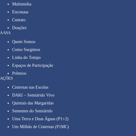
Multimídia
Enconasa
Contato
Doações
A ASA
Quem Somos
Como Surgimos
Linha do Tempo
Espaços de Participação
Prêmios
AÇÕES
Cisternas nas Escolas
DAKI – Semiárido Vivo
Quintais das Margaridas
Sementes do Semiárido
Uma Terra e Duas Águas (P1+2)
Um Milhão de Cisternas (P1MC)