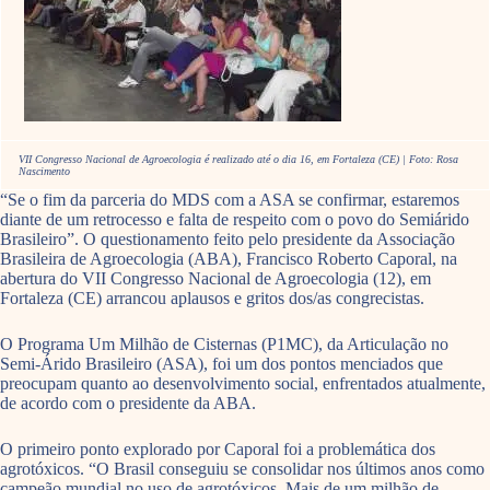
VII Congresso Nacional de Agroecologia é realizado até o dia 16, em Fortaleza (CE) | Foto: Rosa
Nascimento
“Se o fim da parceria do MDS com a ASA se confirmar, estaremos
diante de um retrocesso e falta de respeito com o povo do Semiárido
Brasileiro”. O questionamento feito pelo presidente da Associação
Brasileira de Agroecologia (ABA), Francisco Roberto Caporal, na
abertura do VII Congresso Nacional de Agroecologia (12), em
Fortaleza (CE) arrancou aplausos e gritos dos/as congrecistas.
O Programa Um Milhão de Cisternas (P1MC), da Articulação no
Semi-Árido Brasileiro (ASA), foi um dos pontos menciados que
preocupam quanto ao desenvolvimento social, enfrentados atualmente,
de acordo com o presidente da ABA.
O primeiro ponto explorado por Caporal foi a problemática dos
agrotóxicos. “O Brasil conseguiu se consolidar nos últimos anos como
campeão mundial no uso de agrotóxicos. Mais de um milhão de