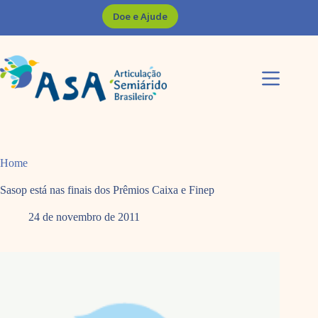
Pular
Doe e Ajude
para
o
conteúdo
Home
Sasop está nas finais dos Prêmios Caixa e Finep
24 de novembro de 2011