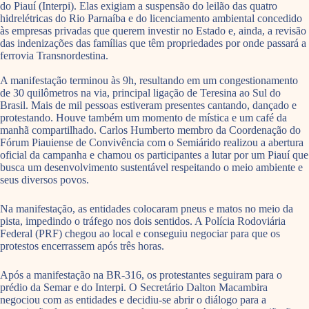
do Piauí (Interpi). Elas exigiam a suspensão do leilão das quatro
hidrelétricas do Rio Parnaíba e do licenciamento ambiental concedido
às empresas privadas que querem investir no Estado e, ainda, a revisão
das indenizações das famílias que têm propriedades por onde passará a
ferrovia Transnordestina.
A manifestação terminou às 9h, resultando em um congestionamento
de 30 quilômetros na via, principal ligação de Teresina ao Sul do
Brasil. Mais de mil pessoas estiveram presentes cantando, dançado e
protestando. Houve também um momento de mística e um café da
manhã compartilhado. Carlos Humberto membro da Coordenação do
Fórum Piauiense de Convivência com o Semiárido realizou a abertura
oficial da campanha e chamou os participantes a lutar por um Piauí que
busca um desenvolvimento sustentável respeitando o meio ambiente e
seus diversos povos.
Na manifestação, as entidades colocaram pneus e matos no meio da
pista, impedindo o tráfego nos dois sentidos. A Polícia Rodoviária
Federal (PRF) chegou ao local e conseguiu negociar para que os
protestos encerrassem após três horas.
Após a manifestação na BR-316, os protestantes seguiram para o
prédio da Semar e do Interpi. O Secretário Dalton Macambira
negociou com as entidades e decidiu-se abrir o diálogo para a