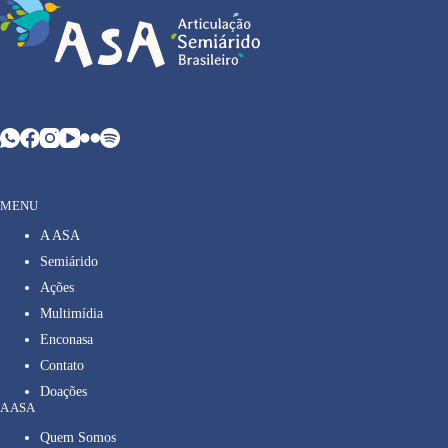
MENU
A ASA
Semiárido
Ações
Multimídia
Enconasa
Contato
Doações
A ASA
Quem Somos