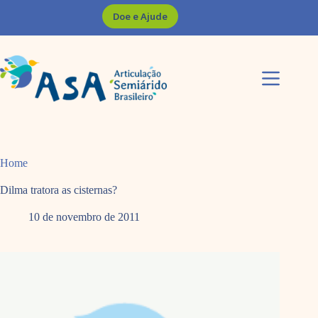
Pular
Doe e Ajude
para
o
conteúdo
Home
Dilma tratora as cisternas?
10 de novembro de 2011