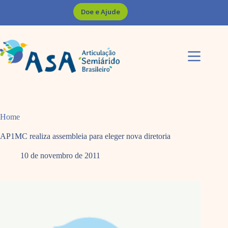
Pular
Doe e Ajude
para
o
conteúdo
Home
AP1MC realiza assembleia para eleger nova diretoria
10 de novembro de 2011