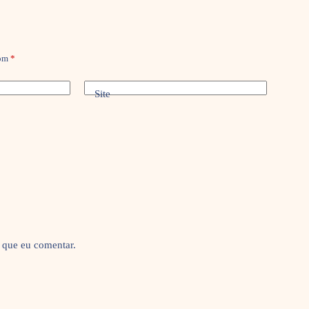
com
*
Site
 que eu comentar.