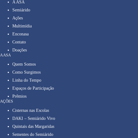
A ASA
Semiárido
Ações
Multimídia
Enconasa
Contato
Doações
A ASA
Quem Somos
Como Surgimos
Linha do Tempo
Espaços de Participação
Prêmios
AÇÕES
Cisternas nas Escolas
DAKI – Semiárido Vivo
Quintais das Margaridas
Sementes do Semiárido