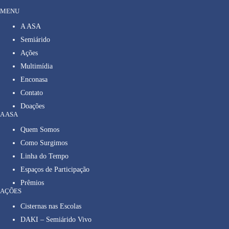
MENU
A ASA
Semiárido
Ações
Multimídia
Enconasa
Contato
Doações
A ASA
Quem Somos
Como Surgimos
Linha do Tempo
Espaços de Participação
Prêmios
AÇÕES
Cisternas nas Escolas
DAKI – Semiárido Vivo