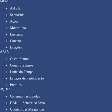
MENU
A ASA
Semiárido
Ações
Multimídia
Enconasa
Contato
Doações
A ASA
Quem Somos
Como Surgimos
Linha do Tempo
Espaços de Participação
Prêmios
AÇÕES
Cisternas nas Escolas
DAKI – Semiárido Vivo
Quintais das Margaridas