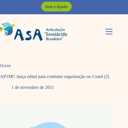
Pular
Doe e Ajude
para
o
conteúdo
Home
AP1MC lança edital para contratar organização no Ceará (2)
1 de novembro de 2011